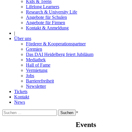
Kids & Teens
Lifelong Learners
Research & University Life
Angebote für Schulen
Angebote für Firmen
Kontakt & Anmeldung
|
Über uns
Förderer & Kooperationspartner
Gremien
Das DAI Heidelberg feiert Jubiläum
Mediathek
Hall of Fame
Vermietung
Jobs
Barrierefreiheit
Newsletter
Tickets
Kontakt
News
Suchen
×
nach:
Events