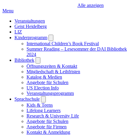
Alle anzeigen
Menu
Veranstaltungen
Geist Heidelberg
LIZ
Kinderprogramm
Open
submenu
International Children’s Book Festival
Summer Reading – Lesesommer der DAI Bibliothek
2024
Bibliothek
Open
submenu
Öffnungszeiten & Kontakt
Mitgliedschaft & Leihfristen
Katalog & Medien
Angebote für Schulen
US Election Info
Veranstaltungsprogramm
Sprachschule
Open
submenu
Kids & Teens
Lifelong Learners
Research & University Life
Angebote für Schulen
Angebote für Firmen
Kontakt & Anmeldung