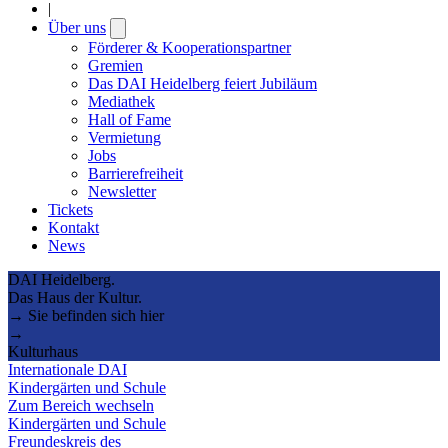
|
Über uns
Open
submenu
Förderer & Kooperationspartner
Gremien
Das DAI Heidelberg feiert Jubiläum
Mediathek
Hall of Fame
Vermietung
Jobs
Barrierefreiheit
Newsletter
Tickets
Kontakt
News
DAI Heidelberg.
Das Haus der Kultur.
→ Sie befinden sich hier
→
Kulturhaus
Internationale DAI
Kindergärten und Schule
Zum Bereich wechseln
Kindergärten und Schule
Freundeskreis des