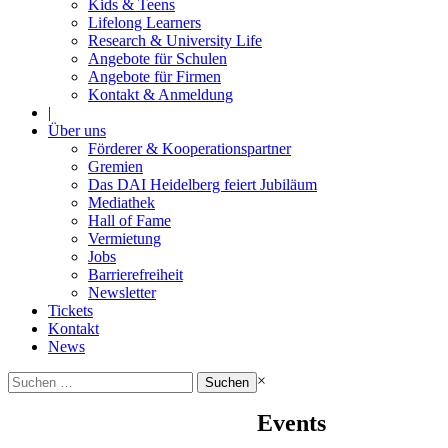
Kids & Teens
Lifelong Learners
Research & University Life
Angebote für Schulen
Angebote für Firmen
Kontakt & Anmeldung
|
Über uns
Förderer & Kooperationspartner
Gremien
Das DAI Heidelberg feiert Jubiläum
Mediathek
Hall of Fame
Vermietung
Jobs
Barrierefreiheit
Newsletter
Tickets
Kontakt
News
Suchen
×
nach:
Events