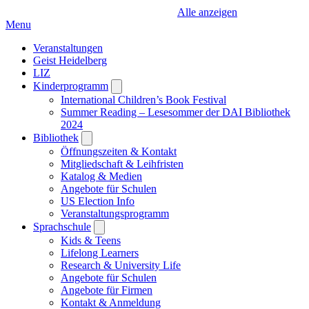
Alle anzeigen
Menu
Veranstaltungen
Geist Heidelberg
LIZ
Kinderprogramm
Open
submenu
International Children’s Book Festival
Summer Reading – Lesesommer der DAI Bibliothek
2024
Bibliothek
Open
submenu
Öffnungszeiten & Kontakt
Mitgliedschaft & Leihfristen
Katalog & Medien
Angebote für Schulen
US Election Info
Veranstaltungsprogramm
Sprachschule
Open
submenu
Kids & Teens
Lifelong Learners
Research & University Life
Angebote für Schulen
Angebote für Firmen
Kontakt & Anmeldung