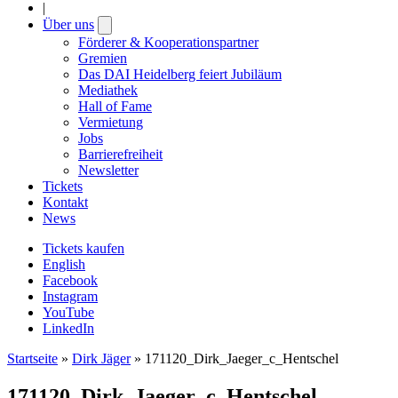
|
Über uns
Open
submenu
Förderer & Kooperationspartner
Gremien
Das DAI Heidelberg feiert Jubiläum
Mediathek
Hall of Fame
Vermietung
Jobs
Barrierefreiheit
Newsletter
Tickets
Kontakt
News
Tickets kaufen
English
Facebook
Instagram
YouTube
LinkedIn
Startseite
»
Dirk Jäger
»
171120_Dirk_Jaeger_c_Hentschel
171120_Dirk_Jaeger_c_Hentschel