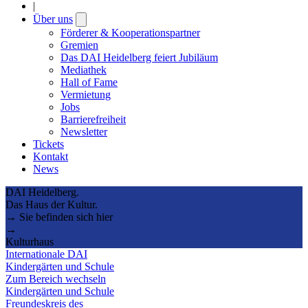
|
Über uns
Open
submenu
Förderer & Kooperationspartner
Gremien
Das DAI Heidelberg feiert Jubiläum
Mediathek
Hall of Fame
Vermietung
Jobs
Barrierefreiheit
Newsletter
Tickets
Kontakt
News
DAI Heidelberg.
Das Haus der Kultur.
→ Sie befinden sich hier
→
Kulturhaus
Internationale DAI
Kindergärten und Schule
Zum Bereich wechseln
Kindergärten und Schule
Freundeskreis des