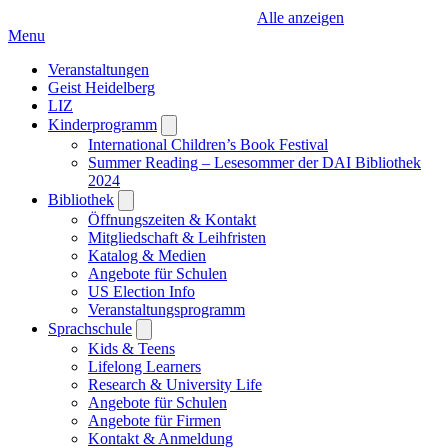
Alle anzeigen
Menu
Veranstaltungen
Geist Heidelberg
LIZ
Kinderprogramm
Open
submenu
International Children’s Book Festival
Summer Reading – Lesesommer der DAI Bibliothek
2024
Bibliothek
Open
submenu
Öffnungszeiten & Kontakt
Mitgliedschaft & Leihfristen
Katalog & Medien
Angebote für Schulen
US Election Info
Veranstaltungsprogramm
Sprachschule
Open
submenu
Kids & Teens
Lifelong Learners
Research & University Life
Angebote für Schulen
Angebote für Firmen
Kontakt & Anmeldung