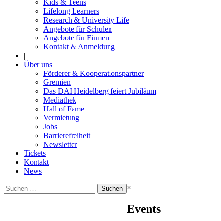
Kids & Teens
Lifelong Learners
Research & University Life
Angebote für Schulen
Angebote für Firmen
Kontakt & Anmeldung
|
Über uns
Förderer & Kooperationspartner
Gremien
Das DAI Heidelberg feiert Jubiläum
Mediathek
Hall of Fame
Vermietung
Jobs
Barrierefreiheit
Newsletter
Tickets
Kontakt
News
Suchen
×
nach:
Events