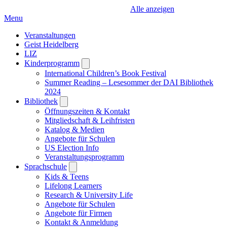
Alle anzeigen
Menu
Veranstaltungen
Geist Heidelberg
LIZ
Kinderprogramm
Open
submenu
International Children’s Book Festival
Summer Reading – Lesesommer der DAI Bibliothek
2024
Bibliothek
Open
submenu
Öffnungszeiten & Kontakt
Mitgliedschaft & Leihfristen
Katalog & Medien
Angebote für Schulen
US Election Info
Veranstaltungsprogramm
Sprachschule
Open
submenu
Kids & Teens
Lifelong Learners
Research & University Life
Angebote für Schulen
Angebote für Firmen
Kontakt & Anmeldung