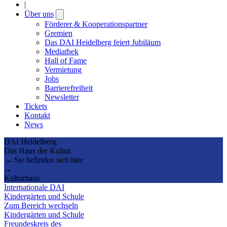
|
Über uns
Open
submenu
Förderer & Kooperationspartner
Gremien
Das DAI Heidelberg feiert Jubiläum
Mediathek
Hall of Fame
Vermietung
Jobs
Barrierefreiheit
Newsletter
Tickets
Kontakt
News
DAI Heidelberg.
Das Haus der Kultur.
→ Sie befinden sich hier
→
Kulturhaus
Internationale DAI
Kindergärten und Schule
Zum Bereich wechseln
Kindergärten und Schule
Freundeskreis des