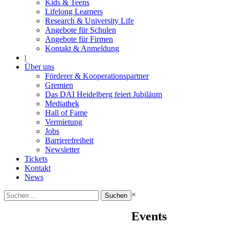
Kids & Teens
Lifelong Learners
Research & University Life
Angebote für Schulen
Angebote für Firmen
Kontakt & Anmeldung
|
Über uns
Förderer & Kooperationspartner
Gremien
Das DAI Heidelberg feiert Jubiläum
Mediathek
Hall of Fame
Vermietung
Jobs
Barrierefreiheit
Newsletter
Tickets
Kontakt
News
Suchen
×
nach:
Events