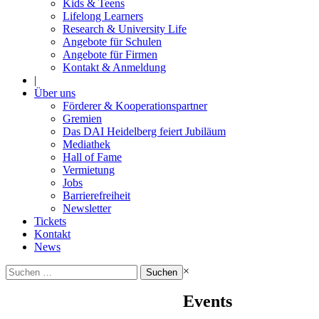
Kids & Teens
Lifelong Learners
Research & University Life
Angebote für Schulen
Angebote für Firmen
Kontakt & Anmeldung
|
Über uns
Förderer & Kooperationspartner
Gremien
Das DAI Heidelberg feiert Jubiläum
Mediathek
Hall of Fame
Vermietung
Jobs
Barrierefreiheit
Newsletter
Tickets
Kontakt
News
Suchen
×
nach:
Events