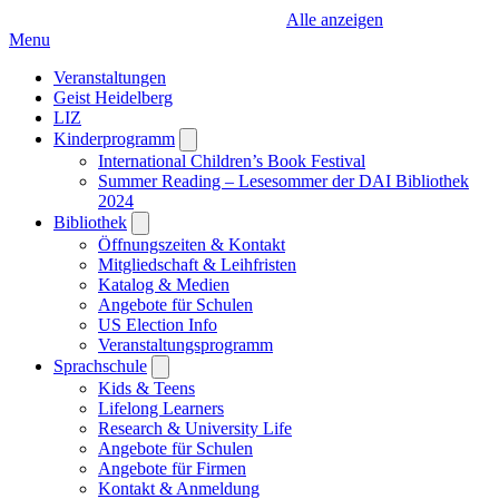
Alle anzeigen
Menu
Veranstaltungen
Geist Heidelberg
LIZ
Kinderprogramm
Open
submenu
International Children’s Book Festival
Summer Reading – Lesesommer der DAI Bibliothek
2024
Bibliothek
Open
submenu
Öffnungszeiten & Kontakt
Mitgliedschaft & Leihfristen
Katalog & Medien
Angebote für Schulen
US Election Info
Veranstaltungsprogramm
Sprachschule
Open
submenu
Kids & Teens
Lifelong Learners
Research & University Life
Angebote für Schulen
Angebote für Firmen
Kontakt & Anmeldung