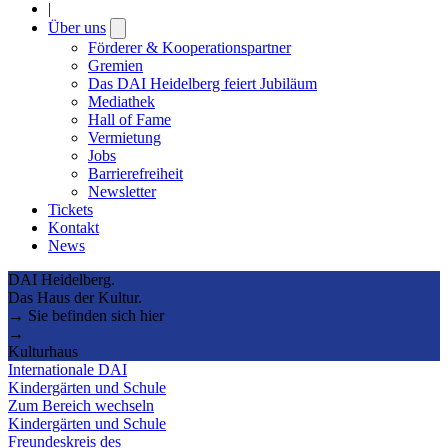
|
Über uns
Open
submenu
Förderer & Kooperationspartner
Gremien
Das DAI Heidelberg feiert Jubiläum
Mediathek
Hall of Fame
Vermietung
Jobs
Barrierefreiheit
Newsletter
Tickets
Kontakt
News
DAI Heidelberg.
Das Haus der Kultur.
→ Sie befinden sich hier
→
Kulturhaus
Internationale DAI
Kindergärten und Schule
Zum Bereich wechseln
Kindergärten und Schule
Freundeskreis des