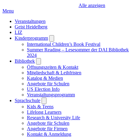
Alle anzeigen
Menu
Veranstaltungen
Geist Heidelberg
LIZ
Kinderprogramm
Open
submenu
International Children’s Book Festival
Summer Reading – Lesesommer der DAI Bibliothek
2024
Bibliothek
Open
submenu
Öffnungszeiten & Kontakt
Mitgliedschaft & Leihfristen
Katalog & Medien
Angebote für Schulen
US Election Info
Veranstaltungsprogramm
Sprachschule
Open
submenu
Kids & Teens
Lifelong Learners
Research & University Life
Angebote für Schulen
Angebote für Firmen
Kontakt & Anmeldung