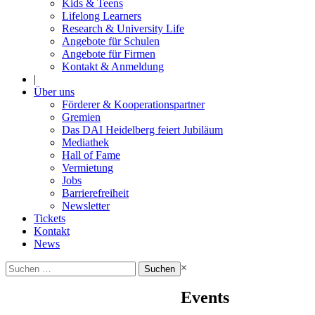
Kids & Teens
Lifelong Learners
Research & University Life
Angebote für Schulen
Angebote für Firmen
Kontakt & Anmeldung
|
Über uns
Förderer & Kooperationspartner
Gremien
Das DAI Heidelberg feiert Jubiläum
Mediathek
Hall of Fame
Vermietung
Jobs
Barrierefreiheit
Newsletter
Tickets
Kontakt
News
Suchen
×
nach:
Events