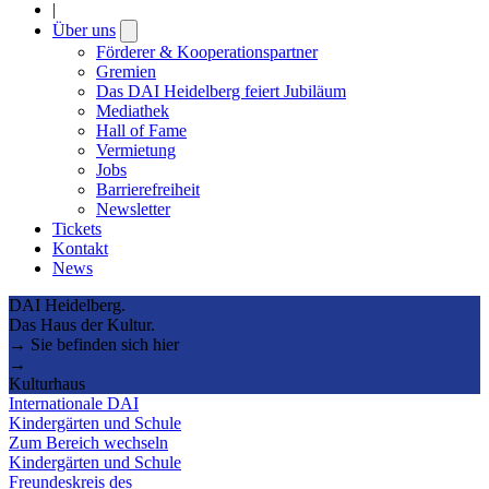
|
Über uns
Open
submenu
Förderer & Kooperationspartner
Gremien
Das DAI Heidelberg feiert Jubiläum
Mediathek
Hall of Fame
Vermietung
Jobs
Barrierefreiheit
Newsletter
Tickets
Kontakt
News
DAI Heidelberg.
Das Haus der Kultur.
→ Sie befinden sich hier
→
Kulturhaus
Internationale DAI
Kindergärten und Schule
Zum Bereich wechseln
Kindergärten und Schule
Freundeskreis des