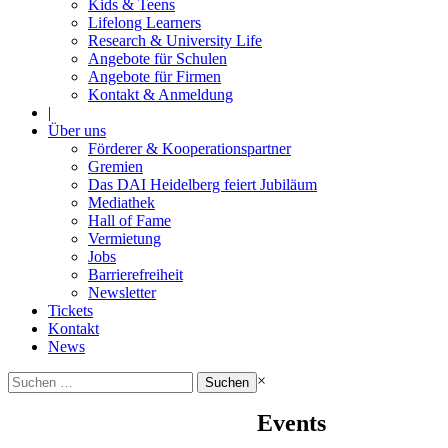
Kids & Teens
Lifelong Learners
Research & University Life
Angebote für Schulen
Angebote für Firmen
Kontakt & Anmeldung
|
Über uns
Förderer & Kooperationspartner
Gremien
Das DAI Heidelberg feiert Jubiläum
Mediathek
Hall of Fame
Vermietung
Jobs
Barrierefreiheit
Newsletter
Tickets
Kontakt
News
Suchen
×
nach:
Events