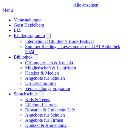
Alle anzeigen
Menu
Veranstaltungen
Geist Heidelberg
LIZ
Kinderprogramm
Open
submenu
International Children’s Book Festival
Summer Reading – Lesesommer der DAI Bibliothek
2024
Bibliothek
Open
submenu
Öffnungszeiten & Kontakt
Mitgliedschaft & Leihfristen
Katalog & Medien
Angebote für Schulen
US Election Info
Veranstaltungsprogramm
Sprachschule
Open
submenu
Kids & Teens
Lifelong Learners
Research & University Life
Angebote für Schulen
Angebote für Firmen
Kontakt & Anmeldung