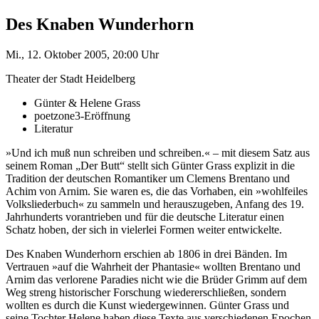
Des Knaben Wunderhorn
Mi., 12. Oktober 2005, 20:00 Uhr
Theater der Stadt Heidelberg
Günter & Helene Grass
poetzone3-Eröffnung
Literatur
»Und ich muß nun schreiben und schreiben.« – mit diesem Satz aus
seinem Roman „Der Butt“ stellt sich Günter Grass explizit in die
Tradition der deutschen Romantiker um Clemens Brentano und
Achim von Arnim. Sie waren es, die das Vorhaben, ein »wohlfeiles
Volksliederbuch« zu sammeln und herauszugeben, Anfang des 19.
Jahrhunderts vorantrieben und für die deutsche Literatur einen
Schatz hoben, der sich in vielerlei Formen weiter entwickelte.
Des Knaben Wunderhorn erschien ab 1806 in drei Bänden. Im
Vertrauen »auf die Wahrheit der Phantasie« wollten Brentano und
Arnim das verlorene Paradies nicht wie die Brüder Grimm auf dem
Weg streng historischer Forschung wiedererschließen, sondern
wollten es durch die Kunst wiedergewinnen. Günter Grass und
seine Tochter Helene haben diese Texte aus verschiedenen Epochen