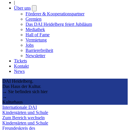
|
Über uns
Open
submenu
Förderer & Kooperationspartner
Gremien
Das DAI Heidelberg feiert Jubiläum
Mediathek
Hall of Fame
Vermietung
Jobs
Barrierefreiheit
Newsletter
Tickets
Kontakt
News
DAI Heidelberg.
Das Haus der Kultur.
→ Sie befinden sich hier
→
Kulturhaus
Internationale DAI
Kindergärten und Schule
Zum Bereich wechseln
Kindergärten und Schule
Freundeskreis des