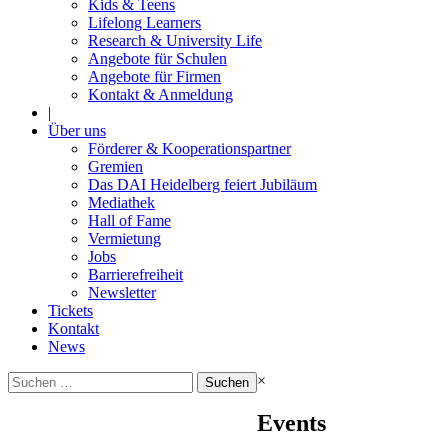
Kids & Teens
Lifelong Learners
Research & University Life
Angebote für Schulen
Angebote für Firmen
Kontakt & Anmeldung
|
Über uns
Förderer & Kooperationspartner
Gremien
Das DAI Heidelberg feiert Jubiläum
Mediathek
Hall of Fame
Vermietung
Jobs
Barrierefreiheit
Newsletter
Tickets
Kontakt
News
Suchen
×
nach:
Events