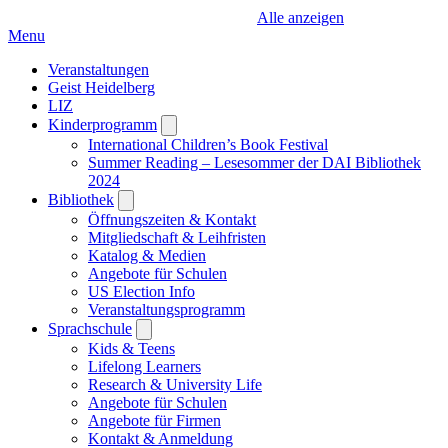
Alle anzeigen
Menu
Veranstaltungen
Geist Heidelberg
LIZ
Kinderprogramm
Open
submenu
International Children’s Book Festival
Summer Reading – Lesesommer der DAI Bibliothek
2024
Bibliothek
Open
submenu
Öffnungszeiten & Kontakt
Mitgliedschaft & Leihfristen
Katalog & Medien
Angebote für Schulen
US Election Info
Veranstaltungsprogramm
Sprachschule
Open
submenu
Kids & Teens
Lifelong Learners
Research & University Life
Angebote für Schulen
Angebote für Firmen
Kontakt & Anmeldung