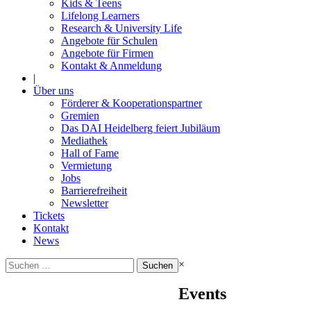
Kids & Teens
Lifelong Learners
Research & University Life
Angebote für Schulen
Angebote für Firmen
Kontakt & Anmeldung
|
Über uns
Förderer & Kooperationspartner
Gremien
Das DAI Heidelberg feiert Jubiläum
Mediathek
Hall of Fame
Vermietung
Jobs
Barrierefreiheit
Newsletter
Tickets
Kontakt
News
Suchen
×
nach:
Events