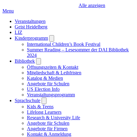
Alle anzeigen
Menu
Veranstaltungen
Geist Heidelberg
LIZ
Kinderprogramm
Open
submenu
International Children’s Book Festival
Summer Reading – Lesesommer der DAI Bibliothek
2024
Bibliothek
Open
submenu
Öffnungszeiten & Kontakt
Mitgliedschaft & Leihfristen
Katalog & Medien
Angebote für Schulen
US Election Info
Veranstaltungsprogramm
Sprachschule
Open
submenu
Kids & Teens
Lifelong Learners
Research & University Life
Angebote für Schulen
Angebote für Firmen
Kontakt & Anmeldung