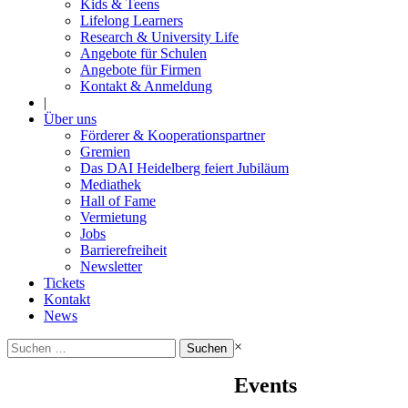
Kids & Teens
Lifelong Learners
Research & University Life
Angebote für Schulen
Angebote für Firmen
Kontakt & Anmeldung
|
Über uns
Förderer & Kooperationspartner
Gremien
Das DAI Heidelberg feiert Jubiläum
Mediathek
Hall of Fame
Vermietung
Jobs
Barrierefreiheit
Newsletter
Tickets
Kontakt
News
Suchen
×
nach:
Events