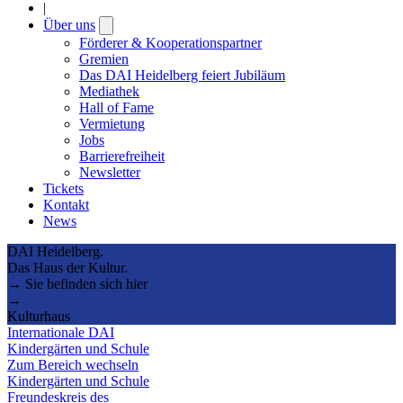
|
Über uns
Open
submenu
Förderer & Kooperationspartner
Gremien
Das DAI Heidelberg feiert Jubiläum
Mediathek
Hall of Fame
Vermietung
Jobs
Barrierefreiheit
Newsletter
Tickets
Kontakt
News
DAI Heidelberg.
Das Haus der Kultur.
→ Sie befinden sich hier
→
Kulturhaus
Internationale DAI
Kindergärten und Schule
Zum Bereich wechseln
Kindergärten und Schule
Freundeskreis des