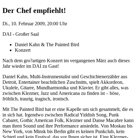
Der Chef empfiehlt!
Di., 10. Februar 2009, 20:00 Uhr
DAI - Großer Saal
Daniel Kahn & The Painted Bird
Konzert
Nach dem gro?artigen Konzert im vergangenen März auch dieses
Jahr wieder im DAI zu Gast!
Daniel Kahn, Multi-Instrumentalist und Geschichtenerzähler aus
Detroit, Entertainer beachtlichen Zuschnitts, spielt Akkordeon,
Ukulele, Gitarre, Mundharmonika und Klavier. Er gibt alles, was
zwischen Klezmer, Jazz und Americana zu finden ist – böse,
fröhlich, traurig, tragisch, ironisch.
Mit The Painted Bird hat er eine Kapelle um sich gesammelt, die es
in sich hat. Irgendwo zwischen Radical Yiddish Song, Punk
Cabaret, Gothic American Folk, Klezmer und Danse Macabre kann
man ihren Sound und ihre Performance ansiedeln. Von Moskau bis
New York, von Minsk bis Berlin gibt es keinen Punkclub, kein
Schtetl und kein Festival, das vor Ihnen sicher ist. Eine Klezmer-