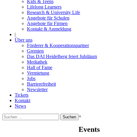
Kids & Teens
Lifelong Learners
Research & University Life
Angebote für Schulen
Angebote für Firmen
Kontakt & Anmeldung
|
Über uns
Förderer & Kooperationspartner
Gremien
Das DAI Heidelberg feiert Jubiläum
Mediathek
Hall of Fame
Vermietung
Jobs
Barrierefreiheit
Newsletter
Tickets
Kontakt
News
Suchen
×
nach:
Events