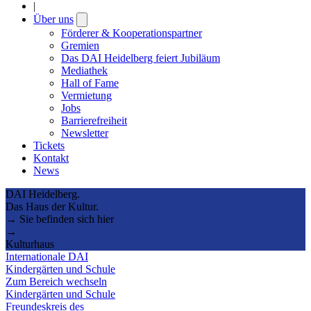
|
Über uns
Open
submenu
Förderer & Kooperationspartner
Gremien
Das DAI Heidelberg feiert Jubiläum
Mediathek
Hall of Fame
Vermietung
Jobs
Barrierefreiheit
Newsletter
Tickets
Kontakt
News
DAI Heidelberg.
Das Haus der Kultur.
→ Sie befinden sich hier
→
Kulturhaus
Internationale DAI
Kindergärten und Schule
Zum Bereich wechseln
Kindergärten und Schule
Freundeskreis des