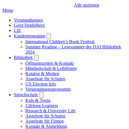
Alle anzeigen
Menu
Veranstaltungen
Geist Heidelberg
LIZ
Kinderprogramm
Open
submenu
International Children’s Book Festival
Summer Reading – Lesesommer der DAI Bibliothek
2024
Bibliothek
Open
submenu
Öffnungszeiten & Kontakt
Mitgliedschaft & Leihfristen
Katalog & Medien
Angebote für Schulen
US Election Info
Veranstaltungsprogramm
Sprachschule
Open
submenu
Kids & Teens
Lifelong Learners
Research & University Life
Angebote für Schulen
Angebote für Firmen
Kontakt & Anmeldung