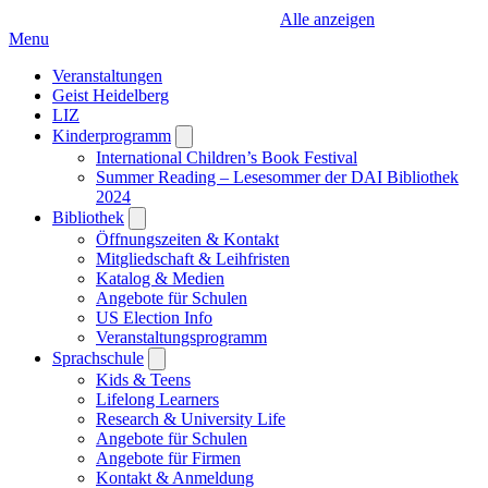
Alle anzeigen
Menu
Veranstaltungen
Geist Heidelberg
LIZ
Kinderprogramm
Open
submenu
International Children’s Book Festival
Summer Reading – Lesesommer der DAI Bibliothek
2024
Bibliothek
Open
submenu
Öffnungszeiten & Kontakt
Mitgliedschaft & Leihfristen
Katalog & Medien
Angebote für Schulen
US Election Info
Veranstaltungsprogramm
Sprachschule
Open
submenu
Kids & Teens
Lifelong Learners
Research & University Life
Angebote für Schulen
Angebote für Firmen
Kontakt & Anmeldung