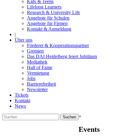
Kids & Teens
Lifelong Learners
Research & University Life
Angebote für Schulen
Angebote für Firmen
Kontakt & Anmeldung
|
Über uns
Förderer & Kooperationspartner
Gremien
Das DAI Heidelberg feiert Jubiläum
Mediathek
Hall of Fame
Vermietung
Jobs
Barrierefreiheit
Newsletter
Tickets
Kontakt
News
Suchen
×
nach:
Events