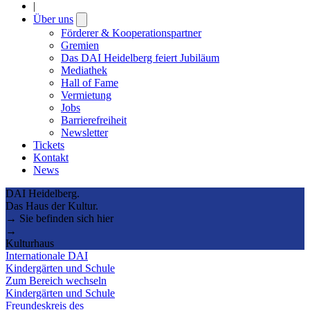
|
Über uns
Open
submenu
Förderer & Kooperationspartner
Gremien
Das DAI Heidelberg feiert Jubiläum
Mediathek
Hall of Fame
Vermietung
Jobs
Barrierefreiheit
Newsletter
Tickets
Kontakt
News
DAI Heidelberg.
Das Haus der Kultur.
→ Sie befinden sich hier
→
Kulturhaus
Internationale DAI
Kindergärten und Schule
Zum Bereich wechseln
Kindergärten und Schule
Freundeskreis des