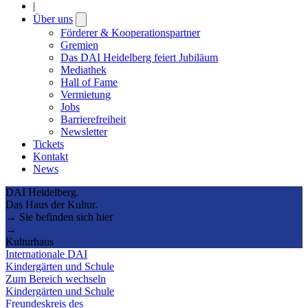
|
Über uns
Open
submenu
Förderer & Kooperationspartner
Gremien
Das DAI Heidelberg feiert Jubiläum
Mediathek
Hall of Fame
Vermietung
Jobs
Barrierefreiheit
Newsletter
Tickets
Kontakt
News
DAI Heidelberg.
Das Haus der Kultur.
→ Sie befinden sich hier
→
Kulturhaus
Internationale DAI
Kindergärten und Schule
Zum Bereich wechseln
Kindergärten und Schule
Freundeskreis des