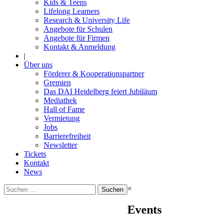
Kids & Teens
Lifelong Learners
Research & University Life
Angebote für Schulen
Angebote für Firmen
Kontakt & Anmeldung
|
Über uns
Förderer & Kooperationspartner
Gremien
Das DAI Heidelberg feiert Jubiläum
Mediathek
Hall of Fame
Vermietung
Jobs
Barrierefreiheit
Newsletter
Tickets
Kontakt
News
Suchen
×
nach:
Events