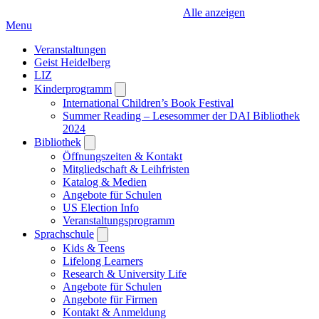
Alle anzeigen
Menu
Veranstaltungen
Geist Heidelberg
LIZ
Kinderprogramm
Open
submenu
International Children’s Book Festival
Summer Reading – Lesesommer der DAI Bibliothek
2024
Bibliothek
Open
submenu
Öffnungszeiten & Kontakt
Mitgliedschaft & Leihfristen
Katalog & Medien
Angebote für Schulen
US Election Info
Veranstaltungsprogramm
Sprachschule
Open
submenu
Kids & Teens
Lifelong Learners
Research & University Life
Angebote für Schulen
Angebote für Firmen
Kontakt & Anmeldung