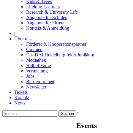
Kids & Teens
Lifelong Learners
Research & University Life
Angebote für Schulen
Angebote für Firmen
Kontakt & Anmeldung
|
Über uns
Förderer & Kooperationspartner
Gremien
Das DAI Heidelberg feiert Jubiläum
Mediathek
Hall of Fame
Vermietung
Jobs
Barrierefreiheit
Newsletter
Tickets
Kontakt
News
Suchen
×
nach:
Events