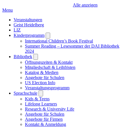
Alle anzeigen
Menu
Veranstaltungen
Geist Heidelberg
LIZ
Kinderprogramm
Open
submenu
International Children’s Book Festival
Summer Reading – Lesesommer der DAI Bibliothek
2024
Bibliothek
Open
submenu
Öffnungszeiten & Kontakt
Mitgliedschaft & Leihfristen
Katalog & Medien
Angebote für Schulen
US Election Info
Veranstaltungsprogramm
Sprachschule
Open
submenu
Kids & Teens
Lifelong Learners
Research & University Life
Angebote für Schulen
Angebote für Firmen
Kontakt & Anmeldung