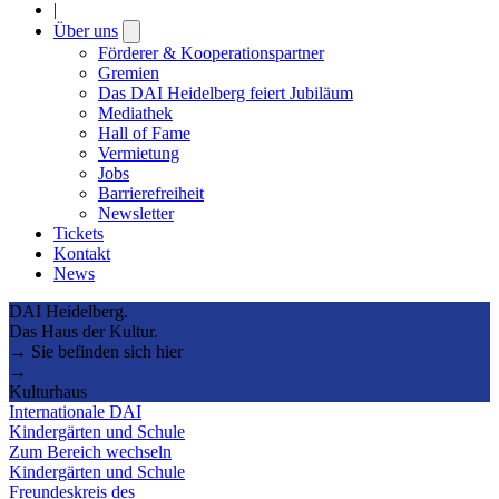
|
Über uns
Open
submenu
Förderer & Kooperationspartner
Gremien
Das DAI Heidelberg feiert Jubiläum
Mediathek
Hall of Fame
Vermietung
Jobs
Barrierefreiheit
Newsletter
Tickets
Kontakt
News
DAI Heidelberg.
Das Haus der Kultur.
→ Sie befinden sich hier
→
Kulturhaus
Internationale DAI
Kindergärten und Schule
Zum Bereich wechseln
Kindergärten und Schule
Freundeskreis des