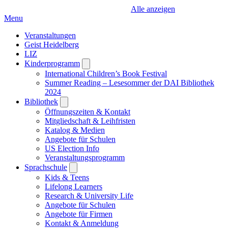
Alle anzeigen
Menu
Veranstaltungen
Geist Heidelberg
LIZ
Kinderprogramm
Open
submenu
International Children’s Book Festival
Summer Reading – Lesesommer der DAI Bibliothek
2024
Bibliothek
Open
submenu
Öffnungszeiten & Kontakt
Mitgliedschaft & Leihfristen
Katalog & Medien
Angebote für Schulen
US Election Info
Veranstaltungsprogramm
Sprachschule
Open
submenu
Kids & Teens
Lifelong Learners
Research & University Life
Angebote für Schulen
Angebote für Firmen
Kontakt & Anmeldung