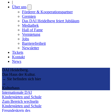
|
Über uns
Open
submenu
Förderer & Kooperationspartner
Gremien
Das DAI Heidelberg feiert Jubiläum
Mediathek
Hall of Fame
Vermietung
Jobs
Barrierefreiheit
Newsletter
Tickets
Kontakt
News
DAI Heidelberg.
Das Haus der Kultur.
→ Sie befinden sich hier
→
Kulturhaus
Internationale DAI
Kindergärten und Schule
Zum Bereich wechseln
Kindergärten und Schule
Freundeskreis des