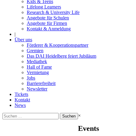
Kids & Teens
Lifelong Learners
Research & University Life
Angebote für Schulen
Angebote für Firmen
Kontakt & Anmeldung
|
Über uns
Förderer & Kooperationspartner
Gremien
Das DAI Heidelberg feiert Jubiläum
Mediathek
Hall of Fame
Vermietung
Jobs
Barrierefreiheit
Newsletter
Tickets
Kontakt
News
Suchen
×
nach:
Events