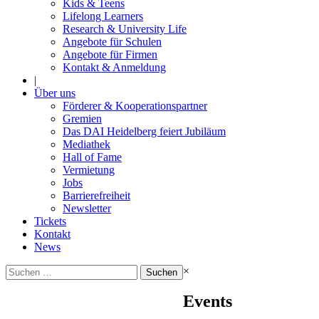
Kids & Teens
Lifelong Learners
Research & University Life
Angebote für Schulen
Angebote für Firmen
Kontakt & Anmeldung
|
Über uns
Förderer & Kooperationspartner
Gremien
Das DAI Heidelberg feiert Jubiläum
Mediathek
Hall of Fame
Vermietung
Jobs
Barrierefreiheit
Newsletter
Tickets
Kontakt
News
Suchen
×
nach:
Events