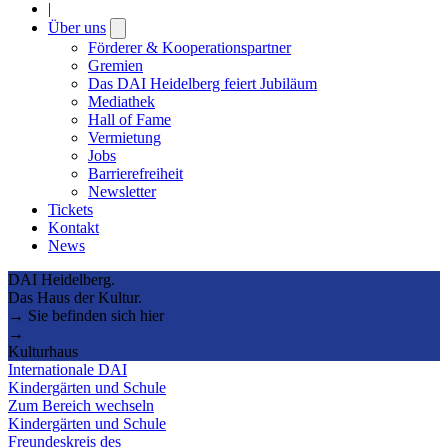
|
Über uns
Open
submenu
Förderer & Kooperationspartner
Gremien
Das DAI Heidelberg feiert Jubiläum
Mediathek
Hall of Fame
Vermietung
Jobs
Barrierefreiheit
Newsletter
Tickets
Kontakt
News
DAI Heidelberg.
Das Haus der Kultur.
→ Sie befinden sich hier
→
Kulturhaus
Internationale DAI
Kindergärten und Schule
Zum Bereich wechseln
Kindergärten und Schule
Freundeskreis des