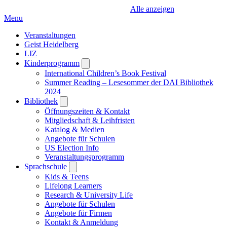
Alle anzeigen
Menu
Veranstaltungen
Geist Heidelberg
LIZ
Kinderprogramm
Open
submenu
International Children’s Book Festival
Summer Reading – Lesesommer der DAI Bibliothek
2024
Bibliothek
Open
submenu
Öffnungszeiten & Kontakt
Mitgliedschaft & Leihfristen
Katalog & Medien
Angebote für Schulen
US Election Info
Veranstaltungsprogramm
Sprachschule
Open
submenu
Kids & Teens
Lifelong Learners
Research & University Life
Angebote für Schulen
Angebote für Firmen
Kontakt & Anmeldung