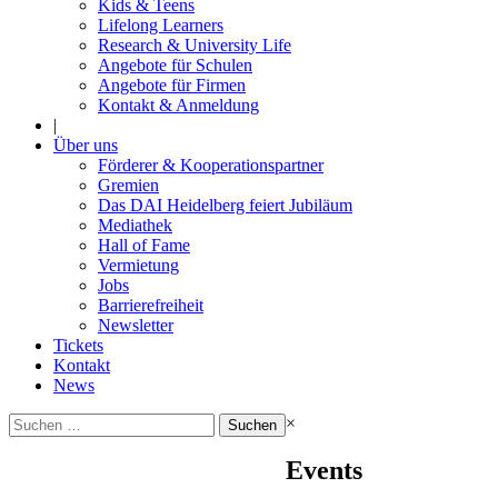
Kids & Teens
Lifelong Learners
Research & University Life
Angebote für Schulen
Angebote für Firmen
Kontakt & Anmeldung
|
Über uns
Förderer & Kooperationspartner
Gremien
Das DAI Heidelberg feiert Jubiläum
Mediathek
Hall of Fame
Vermietung
Jobs
Barrierefreiheit
Newsletter
Tickets
Kontakt
News
Suchen
×
nach:
Events