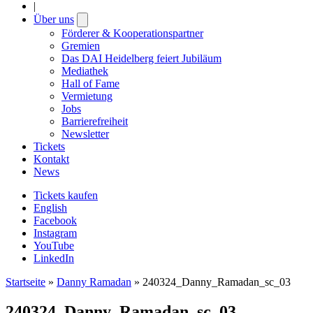
|
Über uns
Open
submenu
Förderer & Kooperationspartner
Gremien
Das DAI Heidelberg feiert Jubiläum
Mediathek
Hall of Fame
Vermietung
Jobs
Barrierefreiheit
Newsletter
Tickets
Kontakt
News
Tickets kaufen
English
Facebook
Instagram
YouTube
LinkedIn
Startseite
»
Danny Ramadan
»
240324_Danny_Ramadan_sc_03
240324_Danny_Ramadan_sc_03