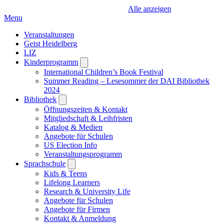
Alle anzeigen
Menu
Veranstaltungen
Geist Heidelberg
LIZ
Kinderprogramm
Open
submenu
International Children’s Book Festival
Summer Reading – Lesesommer der DAI Bibliothek
2024
Bibliothek
Open
submenu
Öffnungszeiten & Kontakt
Mitgliedschaft & Leihfristen
Katalog & Medien
Angebote für Schulen
US Election Info
Veranstaltungsprogramm
Sprachschule
Open
submenu
Kids & Teens
Lifelong Learners
Research & University Life
Angebote für Schulen
Angebote für Firmen
Kontakt & Anmeldung