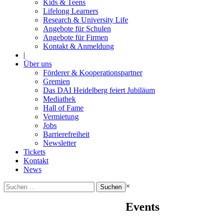
Kids & Teens
Lifelong Learners
Research & University Life
Angebote für Schulen
Angebote für Firmen
Kontakt & Anmeldung
|
Über uns
Förderer & Kooperationspartner
Gremien
Das DAI Heidelberg feiert Jubiläum
Mediathek
Hall of Fame
Vermietung
Jobs
Barrierefreiheit
Newsletter
Tickets
Kontakt
News
Suchen
×
nach:
Events