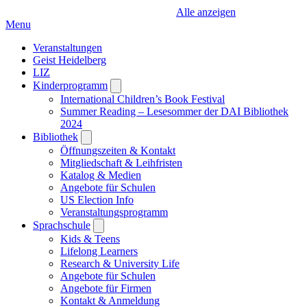
Alle anzeigen
Menu
Veranstaltungen
Geist Heidelberg
LIZ
Kinderprogramm
Open
submenu
International Children’s Book Festival
Summer Reading – Lesesommer der DAI Bibliothek
2024
Bibliothek
Open
submenu
Öffnungszeiten & Kontakt
Mitgliedschaft & Leihfristen
Katalog & Medien
Angebote für Schulen
US Election Info
Veranstaltungsprogramm
Sprachschule
Open
submenu
Kids & Teens
Lifelong Learners
Research & University Life
Angebote für Schulen
Angebote für Firmen
Kontakt & Anmeldung