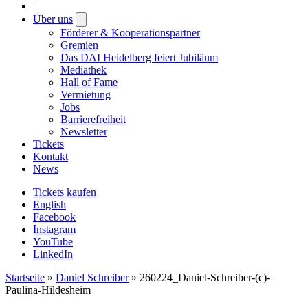
|
Über uns
Open
submenu
Förderer & Kooperationspartner
Gremien
Das DAI Heidelberg feiert Jubiläum
Mediathek
Hall of Fame
Vermietung
Jobs
Barrierefreiheit
Newsletter
Tickets
Kontakt
News
Tickets kaufen
English
Facebook
Instagram
YouTube
LinkedIn
Startseite
»
Daniel Schreiber
»
260224_Daniel-Schreiber-(c)-
Paulina-Hildesheim