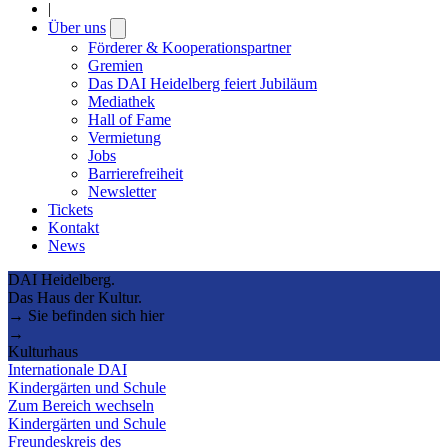
|
Über uns
Open
submenu
Förderer & Kooperationspartner
Gremien
Das DAI Heidelberg feiert Jubiläum
Mediathek
Hall of Fame
Vermietung
Jobs
Barrierefreiheit
Newsletter
Tickets
Kontakt
News
DAI Heidelberg.
Das Haus der Kultur.
→ Sie befinden sich hier
→
Kulturhaus
Internationale DAI
Kindergärten und Schule
Zum Bereich wechseln
Kindergärten und Schule
Freundeskreis des