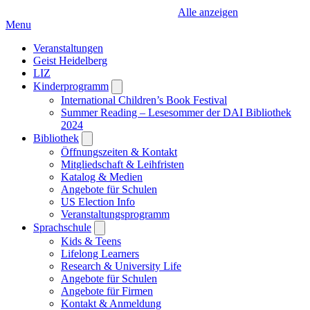
Alle anzeigen
Menu
Veranstaltungen
Geist Heidelberg
LIZ
Kinderprogramm
Open
submenu
International Children’s Book Festival
Summer Reading – Lesesommer der DAI Bibliothek
2024
Bibliothek
Open
submenu
Öffnungszeiten & Kontakt
Mitgliedschaft & Leihfristen
Katalog & Medien
Angebote für Schulen
US Election Info
Veranstaltungsprogramm
Sprachschule
Open
submenu
Kids & Teens
Lifelong Learners
Research & University Life
Angebote für Schulen
Angebote für Firmen
Kontakt & Anmeldung