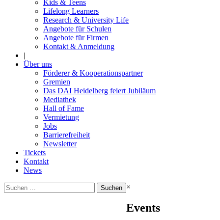
Kids & Teens
Lifelong Learners
Research & University Life
Angebote für Schulen
Angebote für Firmen
Kontakt & Anmeldung
|
Über uns
Förderer & Kooperationspartner
Gremien
Das DAI Heidelberg feiert Jubiläum
Mediathek
Hall of Fame
Vermietung
Jobs
Barrierefreiheit
Newsletter
Tickets
Kontakt
News
Suchen
×
nach:
Events