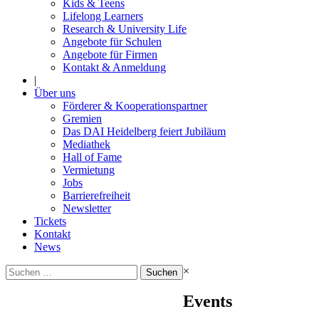
Kids & Teens
Lifelong Learners
Research & University Life
Angebote für Schulen
Angebote für Firmen
Kontakt & Anmeldung
|
Über uns
Förderer & Kooperationspartner
Gremien
Das DAI Heidelberg feiert Jubiläum
Mediathek
Hall of Fame
Vermietung
Jobs
Barrierefreiheit
Newsletter
Tickets
Kontakt
News
Suchen
×
nach:
Events