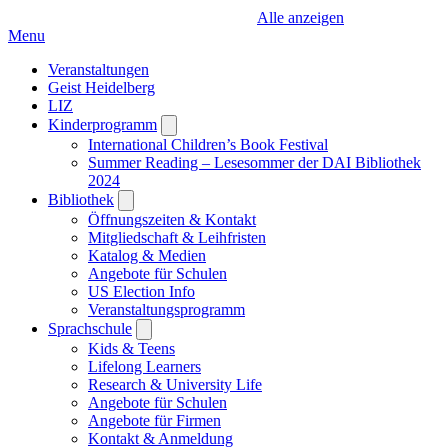
Alle anzeigen
Menu
Veranstaltungen
Geist Heidelberg
LIZ
Kinderprogramm
Open
submenu
International Children’s Book Festival
Summer Reading – Lesesommer der DAI Bibliothek
2024
Bibliothek
Open
submenu
Öffnungszeiten & Kontakt
Mitgliedschaft & Leihfristen
Katalog & Medien
Angebote für Schulen
US Election Info
Veranstaltungsprogramm
Sprachschule
Open
submenu
Kids & Teens
Lifelong Learners
Research & University Life
Angebote für Schulen
Angebote für Firmen
Kontakt & Anmeldung