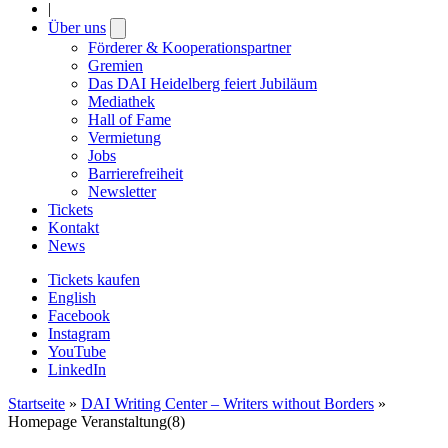
|
Über uns
Open
submenu
Förderer & Kooperationspartner
Gremien
Das DAI Heidelberg feiert Jubiläum
Mediathek
Hall of Fame
Vermietung
Jobs
Barrierefreiheit
Newsletter
Tickets
Kontakt
News
Tickets kaufen
English
Facebook
Instagram
YouTube
LinkedIn
Startseite
»
DAI Writing Center – Writers without Borders
»
Homepage Veranstaltung(8)