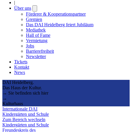
|
Über uns
Open
submenu
Förderer & Kooperationspartner
Gremien
Das DAI Heidelberg feiert Jubiläum
Mediathek
Hall of Fame
Vermietung
Jobs
Barrierefreiheit
Newsletter
Tickets
Kontakt
News
DAI Heidelberg.
Das Haus der Kultur.
→ Sie befinden sich hier
→
Kulturhaus
Internationale DAI
Kindergärten und Schule
Zum Bereich wechseln
Kindergärten und Schule
Freundeskreis des