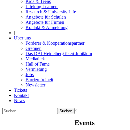
Kids & Teens
Lifelong Learners
Research & University Life
Angebote für Schulen
Angebote für Firmen
Kontakt & Anmeldung
|
Über uns
Förderer & Kooperationspartner
Gremien
Das DAI Heidelberg feiert Jubiläum
Mediathek
Hall of Fame
Vermietung
Jobs
Barrierefreiheit
Newsletter
Tickets
Kontakt
News
Suchen
×
nach:
Events