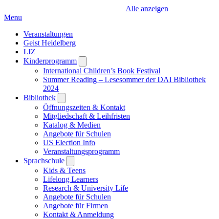
Alle anzeigen
Menu
Veranstaltungen
Geist Heidelberg
LIZ
Kinderprogramm
Open
submenu
International Children’s Book Festival
Summer Reading – Lesesommer der DAI Bibliothek
2024
Bibliothek
Open
submenu
Öffnungszeiten & Kontakt
Mitgliedschaft & Leihfristen
Katalog & Medien
Angebote für Schulen
US Election Info
Veranstaltungsprogramm
Sprachschule
Open
submenu
Kids & Teens
Lifelong Learners
Research & University Life
Angebote für Schulen
Angebote für Firmen
Kontakt & Anmeldung