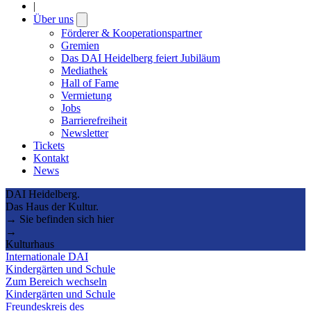
|
Über uns
Open
submenu
Förderer & Kooperationspartner
Gremien
Das DAI Heidelberg feiert Jubiläum
Mediathek
Hall of Fame
Vermietung
Jobs
Barrierefreiheit
Newsletter
Tickets
Kontakt
News
DAI Heidelberg.
Das Haus der Kultur.
→ Sie befinden sich hier
→
Kulturhaus
Internationale DAI
Kindergärten und Schule
Zum Bereich wechseln
Kindergärten und Schule
Freundeskreis des