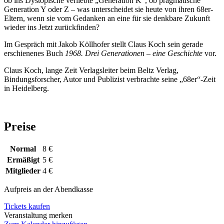
ob ins Dystopische verliebte „Generation K“, ob pragmatische
Generation Y oder Z – was unterscheidet sie heute von ihren 68er-
Eltern, wenn sie vom Gedanken an eine für sie denkbare Zukunft
wieder ins Jetzt zurückfinden?
Im Gespräch mit Jakob Köllhofer stellt Claus Koch sein gerade
erschienenes Buch
1968. Drei Generationen – eine Geschichte
vor.
Claus Koch, lange Zeit Verlagsleiter beim Beltz Verlag,
Bindungsforscher, Autor und Publizist verbrachte seine „68er“-Zeit
in Heidelberg.
Preise
Normal
8 €
Ermäßigt
5 €
Mitglieder
4 €
Aufpreis an der Abendkasse
Tickets kaufen
Veranstaltung merken