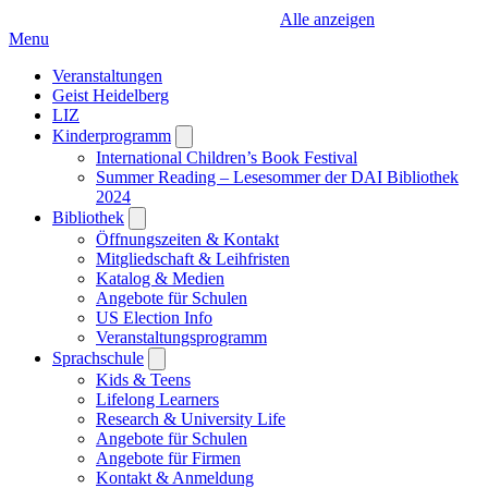
Alle anzeigen
Menu
Veranstaltungen
Geist Heidelberg
LIZ
Kinderprogramm
Open
submenu
International Children’s Book Festival
Summer Reading – Lesesommer der DAI Bibliothek
2024
Bibliothek
Open
submenu
Öffnungszeiten & Kontakt
Mitgliedschaft & Leihfristen
Katalog & Medien
Angebote für Schulen
US Election Info
Veranstaltungsprogramm
Sprachschule
Open
submenu
Kids & Teens
Lifelong Learners
Research & University Life
Angebote für Schulen
Angebote für Firmen
Kontakt & Anmeldung