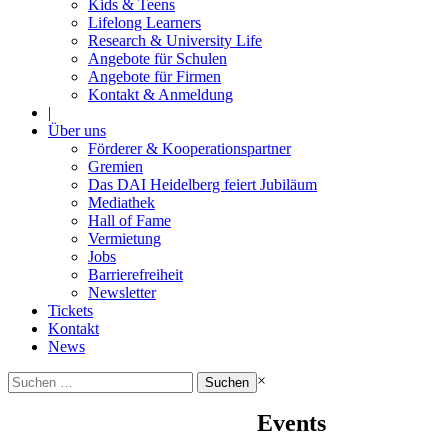
Kids & Teens
Lifelong Learners
Research & University Life
Angebote für Schulen
Angebote für Firmen
Kontakt & Anmeldung
|
Über uns
Förderer & Kooperationspartner
Gremien
Das DAI Heidelberg feiert Jubiläum
Mediathek
Hall of Fame
Vermietung
Jobs
Barrierefreiheit
Newsletter
Tickets
Kontakt
News
Suchen
×
nach:
Events