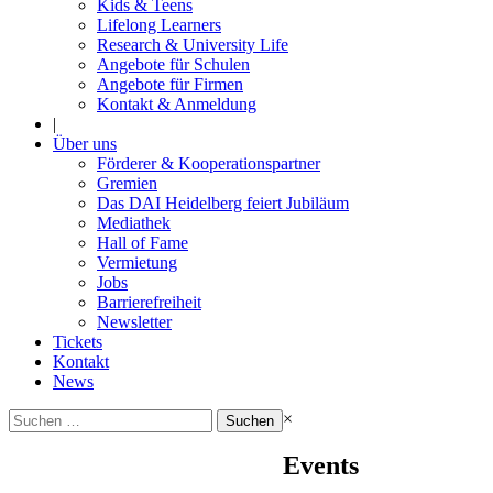
Kids & Teens
Lifelong Learners
Research & University Life
Angebote für Schulen
Angebote für Firmen
Kontakt & Anmeldung
|
Über uns
Förderer & Kooperationspartner
Gremien
Das DAI Heidelberg feiert Jubiläum
Mediathek
Hall of Fame
Vermietung
Jobs
Barrierefreiheit
Newsletter
Tickets
Kontakt
News
Suchen
×
nach:
Events