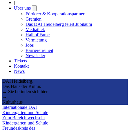
|
Über uns
Open
submenu
Förderer & Kooperationspartner
Gremien
Das DAI Heidelberg feiert Jubiläum
Mediathek
Hall of Fame
Vermietung
Jobs
Barrierefreiheit
Newsletter
Tickets
Kontakt
News
DAI Heidelberg.
Das Haus der Kultur.
→ Sie befinden sich hier
→
Kulturhaus
Internationale DAI
Kindergärten und Schule
Zum Bereich wechseln
Kindergärten und Schule
Freundeskreis des