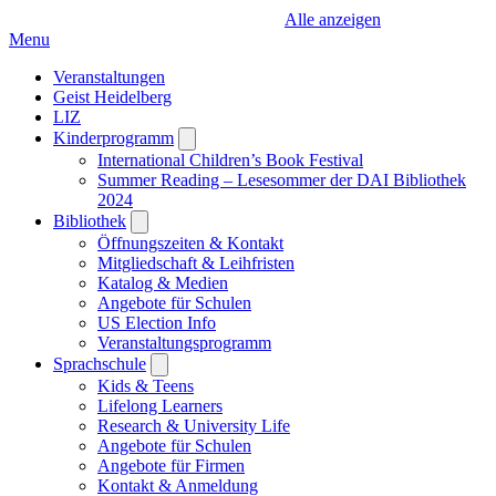
Alle anzeigen
Menu
Veranstaltungen
Geist Heidelberg
LIZ
Kinderprogramm
Open
submenu
International Children’s Book Festival
Summer Reading – Lesesommer der DAI Bibliothek
2024
Bibliothek
Open
submenu
Öffnungszeiten & Kontakt
Mitgliedschaft & Leihfristen
Katalog & Medien
Angebote für Schulen
US Election Info
Veranstaltungsprogramm
Sprachschule
Open
submenu
Kids & Teens
Lifelong Learners
Research & University Life
Angebote für Schulen
Angebote für Firmen
Kontakt & Anmeldung