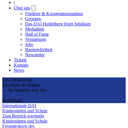
|
Über uns
Open
submenu
Förderer & Kooperationspartner
Gremien
Das DAI Heidelberg feiert Jubiläum
Mediathek
Hall of Fame
Vermietung
Jobs
Barrierefreiheit
Newsletter
Tickets
Kontakt
News
DAI Heidelberg.
Das Haus der Kultur.
→ Sie befinden sich hier
→
Kulturhaus
Internationale DAI
Kindergärten und Schule
Zum Bereich wechseln
Kindergärten und Schule
Freundeskreis des