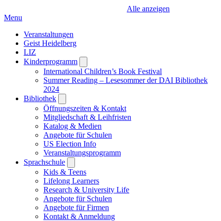
Alle anzeigen
Menu
Veranstaltungen
Geist Heidelberg
LIZ
Kinderprogramm
Open
submenu
International Children’s Book Festival
Summer Reading – Lesesommer der DAI Bibliothek
2024
Bibliothek
Open
submenu
Öffnungszeiten & Kontakt
Mitgliedschaft & Leihfristen
Katalog & Medien
Angebote für Schulen
US Election Info
Veranstaltungsprogramm
Sprachschule
Open
submenu
Kids & Teens
Lifelong Learners
Research & University Life
Angebote für Schulen
Angebote für Firmen
Kontakt & Anmeldung