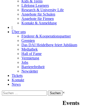
Kids & Teens
Lifelong Learners
Research & University Life
Angebote für Schulen
Angebote für Firmen
Kontakt & Anmeldung
|
Über uns
Förderer & Kooperationspartner
Gremien
Das DAI Heidelberg feiert Jubiläum
Mediathek
Hall of Fame
Vermietung
Jobs
Barrierefreiheit
Newsletter
Tickets
Kontakt
News
Suchen
×
nach:
Events