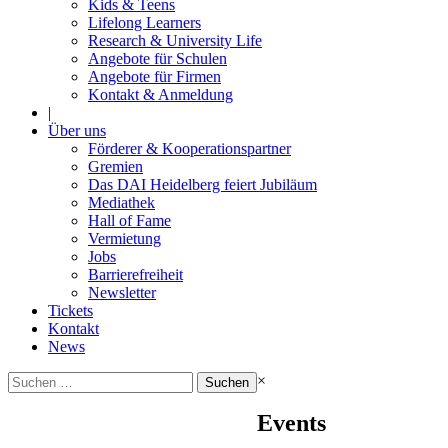
Kids & Teens
Lifelong Learners
Research & University Life
Angebote für Schulen
Angebote für Firmen
Kontakt & Anmeldung
|
Über uns
Förderer & Kooperationspartner
Gremien
Das DAI Heidelberg feiert Jubiläum
Mediathek
Hall of Fame
Vermietung
Jobs
Barrierefreiheit
Newsletter
Tickets
Kontakt
News
Suchen
×
nach:
Events