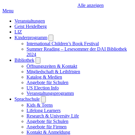
Alle anzeigen
Menu
Veranstaltungen
Geist Heidelberg
LIZ
Kinderprogramm
Open
submenu
International Children’s Book Festival
Summer Reading – Lesesommer der DAI Bibliothek
2024
Bibliothek
Open
submenu
Öffnungszeiten & Kontakt
Mitgliedschaft & Leihfristen
Katalog & Medien
Angebote für Schulen
US Election Info
Veranstaltungsprogramm
Sprachschule
Open
submenu
Kids & Teens
Lifelong Learners
Research & University Life
Angebote für Schulen
Angebote für Firmen
Kontakt & Anmeldung