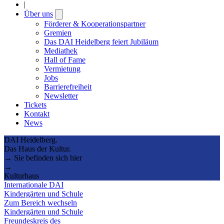
|
Über uns
Open
submenu
Förderer & Kooperationspartner
Gremien
Das DAI Heidelberg feiert Jubiläum
Mediathek
Hall of Fame
Vermietung
Jobs
Barrierefreiheit
Newsletter
Tickets
Kontakt
News
DAI Heidelberg.
Das Haus der Kultur.
→ Sie befinden sich hier
→
Kulturhaus
Internationale DAI
Kindergärten und Schule
Zum Bereich wechseln
Kindergärten und Schule
Freundeskreis des