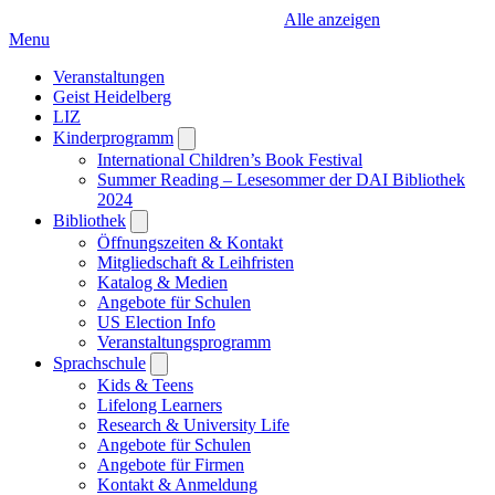
Alle anzeigen
Menu
Veranstaltungen
Geist Heidelberg
LIZ
Kinderprogramm
Open
submenu
International Children’s Book Festival
Summer Reading – Lesesommer der DAI Bibliothek
2024
Bibliothek
Open
submenu
Öffnungszeiten & Kontakt
Mitgliedschaft & Leihfristen
Katalog & Medien
Angebote für Schulen
US Election Info
Veranstaltungsprogramm
Sprachschule
Open
submenu
Kids & Teens
Lifelong Learners
Research & University Life
Angebote für Schulen
Angebote für Firmen
Kontakt & Anmeldung