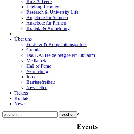
Kids & Teens
Lifelong Learners
Research & University Life
Angebote für Schulen
Angebote für Firmen
Kontakt & Anmeldung
|
Über uns
Förderer & Kooperationspartner
Gremien
Das DAI Heidelberg feiert Jubiläum
Mediathek
Hall of Fame
Vermietung
Jobs
Barrierefreiheit
Newsletter
Tickets
Kontakt
News
Suchen
×
nach:
Events