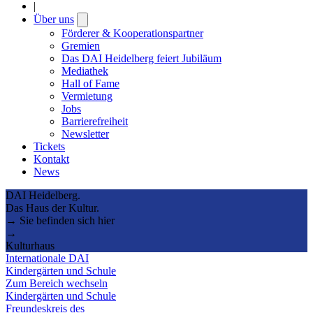
|
Über uns
Open
submenu
Förderer & Kooperationspartner
Gremien
Das DAI Heidelberg feiert Jubiläum
Mediathek
Hall of Fame
Vermietung
Jobs
Barrierefreiheit
Newsletter
Tickets
Kontakt
News
DAI Heidelberg.
Das Haus der Kultur.
→ Sie befinden sich hier
→
Kulturhaus
Internationale DAI
Kindergärten und Schule
Zum Bereich wechseln
Kindergärten und Schule
Freundeskreis des