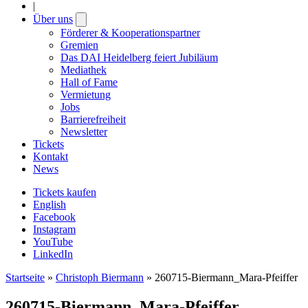
|
Über uns
Open
submenu
Förderer & Kooperationspartner
Gremien
Das DAI Heidelberg feiert Jubiläum
Mediathek
Hall of Fame
Vermietung
Jobs
Barrierefreiheit
Newsletter
Tickets
Kontakt
News
Tickets kaufen
English
Facebook
Instagram
YouTube
LinkedIn
Startseite
»
Christoph Biermann
»
260715-Biermann_Mara-Pfeiffer
260715-Biermann_Mara-Pfeiffer