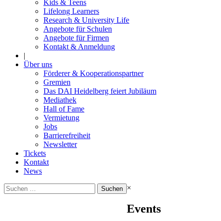
Kids & Teens
Lifelong Learners
Research & University Life
Angebote für Schulen
Angebote für Firmen
Kontakt & Anmeldung
|
Über uns
Förderer & Kooperationspartner
Gremien
Das DAI Heidelberg feiert Jubiläum
Mediathek
Hall of Fame
Vermietung
Jobs
Barrierefreiheit
Newsletter
Tickets
Kontakt
News
Suchen
×
nach:
Events