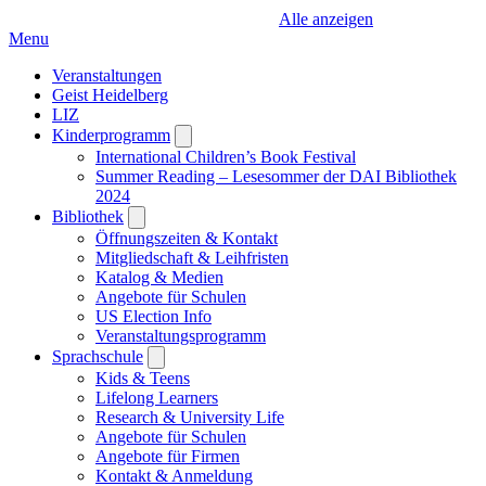
Alle anzeigen
Menu
Veranstaltungen
Geist Heidelberg
LIZ
Kinderprogramm
Open
submenu
International Children’s Book Festival
Summer Reading – Lesesommer der DAI Bibliothek
2024
Bibliothek
Open
submenu
Öffnungszeiten & Kontakt
Mitgliedschaft & Leihfristen
Katalog & Medien
Angebote für Schulen
US Election Info
Veranstaltungsprogramm
Sprachschule
Open
submenu
Kids & Teens
Lifelong Learners
Research & University Life
Angebote für Schulen
Angebote für Firmen
Kontakt & Anmeldung