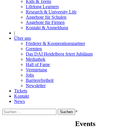
Kids & Teens
Lifelong Learners
Research & University Life
Angebote für Schulen
Angebote für Firmen
Kontakt & Anmeldung
|
Über uns
Förderer & Kooperationspartner
Gremien
Das DAI Heidelberg feiert Jubiläum
Mediathek
Hall of Fame
Vermietung
Jobs
Barrierefreiheit
Newsletter
Tickets
Kontakt
News
Suchen
×
nach:
Events