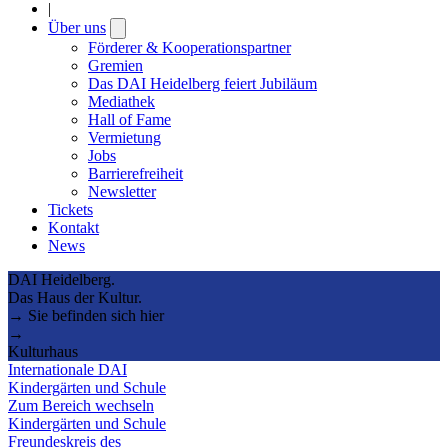
|
Über uns
Open
submenu
Förderer & Kooperationspartner
Gremien
Das DAI Heidelberg feiert Jubiläum
Mediathek
Hall of Fame
Vermietung
Jobs
Barrierefreiheit
Newsletter
Tickets
Kontakt
News
DAI Heidelberg.
Das Haus der Kultur.
→ Sie befinden sich hier
→
Kulturhaus
Internationale DAI
Kindergärten und Schule
Zum Bereich wechseln
Kindergärten und Schule
Freundeskreis des