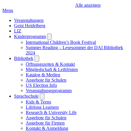
Alle anzeigen
Menu
Veranstaltungen
Geist Heidelberg
LIZ
Kinderprogramm
Open
submenu
International Children’s Book Festival
Summer Reading – Lesesommer der DAI Bibliothek
2024
Bibliothek
Open
submenu
Öffnungszeiten & Kontakt
Mitgliedschaft & Leihfristen
Katalog & Medien
Angebote für Schulen
US Election Info
Veranstaltungsprogramm
Sprachschule
Open
submenu
Kids & Teens
Lifelong Learners
Research & University Life
Angebote für Schulen
Angebote für Firmen
Kontakt & Anmeldung