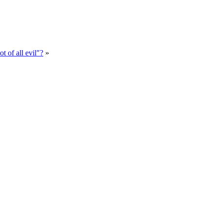
t of all evil″?
»