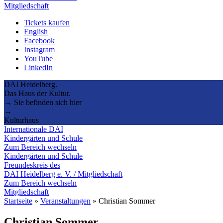
Mitgliedschaft
Tickets kaufen
English
Facebook
Instagram
YouTube
LinkedIn
DAI Heidelberg.
Das Haus der Kultur.
→ Sie befinden sich hier
→
Kulturhaus
Internationale DAI
Kindergärten und Schule
Zum Bereich wechseln
Kindergärten und Schule
Freundeskreis des
DAI Heidelberg e. V. / Mitgliedschaft
Zum Bereich wechseln
Mitgliedschaft
Startseite
»
Veranstaltungen
»
Christian Sommer
Christian Sommer