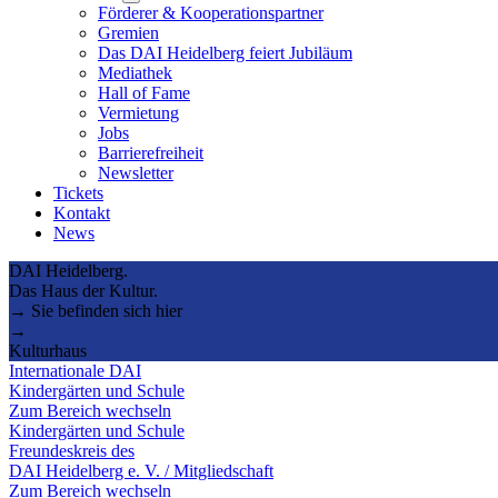
submenu
Förderer & Kooperationspartner
Gremien
Das DAI Heidelberg feiert Jubiläum
Mediathek
Hall of Fame
Vermietung
Jobs
Barrierefreiheit
Newsletter
Tickets
Kontakt
News
DAI Heidelberg.
Das Haus der Kultur.
→ Sie befinden sich hier
→
Kulturhaus
Internationale DAI
Kindergärten und Schule
Zum Bereich wechseln
Kindergärten und Schule
Freundeskreis des
DAI Heidelberg e. V. / Mitgliedschaft
Zum Bereich wechseln