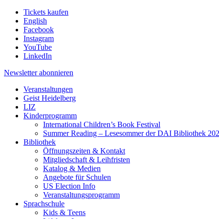
Tickets kaufen
English
Facebook
Instagram
YouTube
LinkedIn
Newsletter
abonnieren
Veranstaltungen
Geist Heidelberg
LIZ
Kinderprogramm
International Children’s Book Festival
Summer Reading – Lesesommer der DAI Bibliothek 20
Bibliothek
Öffnungszeiten & Kontakt
Mitgliedschaft & Leihfristen
Katalog & Medien
Angebote für Schulen
US Election Info
Veranstaltungsprogramm
Sprachschule
Kids & Teens