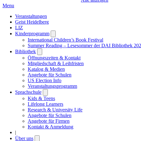
Menu
Veranstaltungen
Geist Heidelberg
LIZ
Kinderprogramm
Open
submenu
International Children’s Book Festival
Summer Reading – Lesesommer der DAI Bibliothek 20
Bibliothek
Open
submenu
Öffnungszeiten & Kontakt
Mitgliedschaft & Leihfristen
Katalog & Medien
Angebote für Schulen
US Election Info
Veranstaltungsprogramm
Sprachschule
Open
submenu
Kids & Teens
Lifelong Learners
Research & University Life
Angebote für Schulen
Angebote für Firmen
Kontakt & Anmeldung
|
Über uns
Open