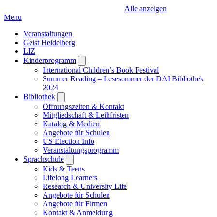
Alle anzeigen
Menu
Veranstaltungen
Geist Heidelberg
LIZ
Kinderprogramm
Open
submenu
International Children’s Book Festival
Summer Reading – Lesesommer der DAI Bibliothek
2024
Bibliothek
Open
submenu
Öffnungszeiten & Kontakt
Mitgliedschaft & Leihfristen
Katalog & Medien
Angebote für Schulen
US Election Info
Veranstaltungsprogramm
Sprachschule
Open
submenu
Kids & Teens
Lifelong Learners
Research & University Life
Angebote für Schulen
Angebote für Firmen
Kontakt & Anmeldung