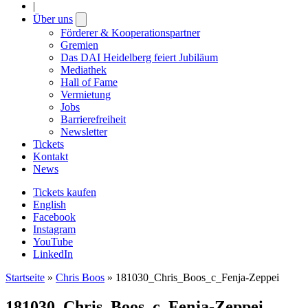
|
Über uns
Open
submenu
Förderer & Kooperationspartner
Gremien
Das DAI Heidelberg feiert Jubiläum
Mediathek
Hall of Fame
Vermietung
Jobs
Barrierefreiheit
Newsletter
Tickets
Kontakt
News
Tickets kaufen
English
Facebook
Instagram
YouTube
LinkedIn
Startseite
»
Chris Boos
»
181030_Chris_Boos_c_Fenja-Zeppei
181030_Chris_Boos_c_Fenja-Zeppei