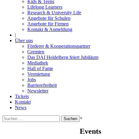
Kids & Teens
Lifelong Learners
Research & University Life
Angebote für Schulen
Angebote für Firmen
Kontakt & Anmeldung
|
Über uns
Förderer & Kooperationspartner
Gremien
Das DAI Heidelberg feiert Jubiläum
Mediathek
Hall of Fame
Vermietung
Jobs
Barrierefreiheit
Newsletter
Tickets
Kontakt
News
Suchen
×
nach:
Events