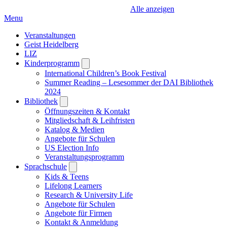
Alle anzeigen
Menu
Veranstaltungen
Geist Heidelberg
LIZ
Kinderprogramm
Open
submenu
International Children’s Book Festival
Summer Reading – Lesesommer der DAI Bibliothek
2024
Bibliothek
Open
submenu
Öffnungszeiten & Kontakt
Mitgliedschaft & Leihfristen
Katalog & Medien
Angebote für Schulen
US Election Info
Veranstaltungsprogramm
Sprachschule
Open
submenu
Kids & Teens
Lifelong Learners
Research & University Life
Angebote für Schulen
Angebote für Firmen
Kontakt & Anmeldung