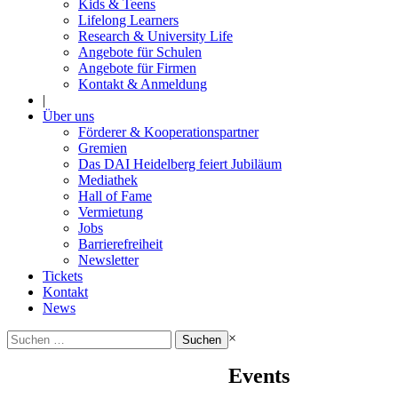
Kids & Teens
Lifelong Learners
Research & University Life
Angebote für Schulen
Angebote für Firmen
Kontakt & Anmeldung
|
Über uns
Förderer & Kooperationspartner
Gremien
Das DAI Heidelberg feiert Jubiläum
Mediathek
Hall of Fame
Vermietung
Jobs
Barrierefreiheit
Newsletter
Tickets
Kontakt
News
Suchen
×
nach:
Events