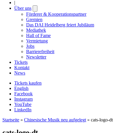
|
Über uns
Open
submenu
Förderer & Kooperationspartner
Gremien
Das DAI Heidelberg feiert Jubiläum
Mediathek
Hall of Fame
Vermietung
Jobs
Barrierefreiheit
Newsletter
Tickets
Kontakt
News
Tickets kaufen
English
Facebook
Instagram
YouTube
LinkedIn
Startseite
»
Chinesische Musik neu aufgelegt
»
cats-logo-dt
cats-logo-dt