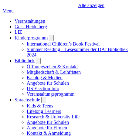
Alle anzeigen
Menu
Veranstaltungen
Geist Heidelberg
LIZ
Kinderprogramm
Open
submenu
International Children’s Book Festival
Summer Reading – Lesesommer der DAI Bibliothek
2024
Bibliothek
Open
submenu
Öffnungszeiten & Kontakt
Mitgliedschaft & Leihfristen
Katalog & Medien
Angebote für Schulen
US Election Info
Veranstaltungsprogramm
Sprachschule
Open
submenu
Kids & Teens
Lifelong Learners
Research & University Life
Angebote für Schulen
Angebote für Firmen
Kontakt & Anmeldung