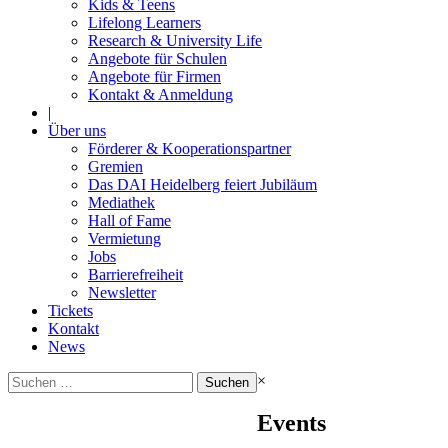
Kids & Teens
Lifelong Learners
Research & University Life
Angebote für Schulen
Angebote für Firmen
Kontakt & Anmeldung
|
Über uns
Förderer & Kooperationspartner
Gremien
Das DAI Heidelberg feiert Jubiläum
Mediathek
Hall of Fame
Vermietung
Jobs
Barrierefreiheit
Newsletter
Tickets
Kontakt
News
Suchen
×
nach:
Events