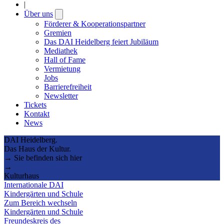
|
Über uns
Open
submenu
Förderer & Kooperationspartner
Gremien
Das DAI Heidelberg feiert Jubiläum
Mediathek
Hall of Fame
Vermietung
Jobs
Barrierefreiheit
Newsletter
Tickets
Kontakt
News
DAI Heidelberg.
Das Haus der Kultur.
→ Sie befinden sich hier
→
Kulturhaus
Internationale DAI
Kindergärten und Schule
Zum Bereich wechseln
Kindergärten und Schule
Freundeskreis des