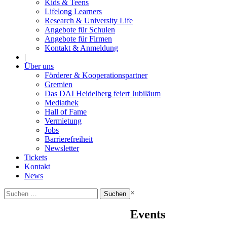
Kids & Teens
Lifelong Learners
Research & University Life
Angebote für Schulen
Angebote für Firmen
Kontakt & Anmeldung
|
Über uns
Förderer & Kooperationspartner
Gremien
Das DAI Heidelberg feiert Jubiläum
Mediathek
Hall of Fame
Vermietung
Jobs
Barrierefreiheit
Newsletter
Tickets
Kontakt
News
Suchen
×
nach:
Events