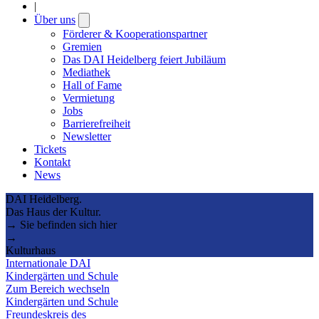
|
Über uns
Open
submenu
Förderer & Kooperationspartner
Gremien
Das DAI Heidelberg feiert Jubiläum
Mediathek
Hall of Fame
Vermietung
Jobs
Barrierefreiheit
Newsletter
Tickets
Kontakt
News
DAI Heidelberg.
Das Haus der Kultur.
→ Sie befinden sich hier
→
Kulturhaus
Internationale DAI
Kindergärten und Schule
Zum Bereich wechseln
Kindergärten und Schule
Freundeskreis des