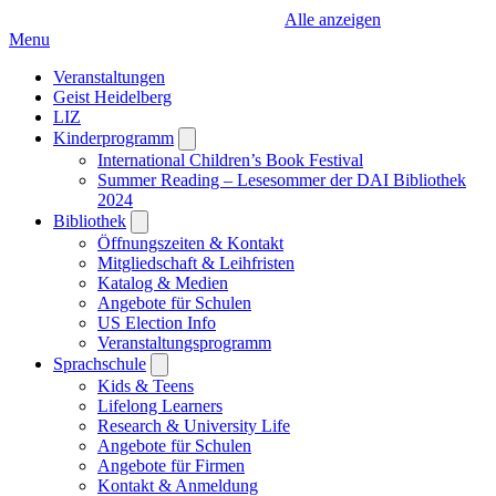
Alle anzeigen
Menu
Veranstaltungen
Geist Heidelberg
LIZ
Kinderprogramm
Open
submenu
International Children’s Book Festival
Summer Reading – Lesesommer der DAI Bibliothek
2024
Bibliothek
Open
submenu
Öffnungszeiten & Kontakt
Mitgliedschaft & Leihfristen
Katalog & Medien
Angebote für Schulen
US Election Info
Veranstaltungsprogramm
Sprachschule
Open
submenu
Kids & Teens
Lifelong Learners
Research & University Life
Angebote für Schulen
Angebote für Firmen
Kontakt & Anmeldung