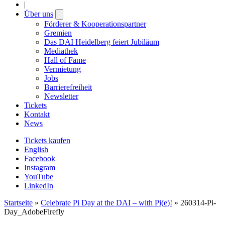
|
Über uns
Open
submenu
Förderer & Kooperationspartner
Gremien
Das DAI Heidelberg feiert Jubiläum
Mediathek
Hall of Fame
Vermietung
Jobs
Barrierefreiheit
Newsletter
Tickets
Kontakt
News
Tickets kaufen
English
Facebook
Instagram
YouTube
LinkedIn
Startseite
»
Celebrate Pi Day at the DAI – with Pi(e)!
»
260314-Pi-
Day_AdobeFirefly