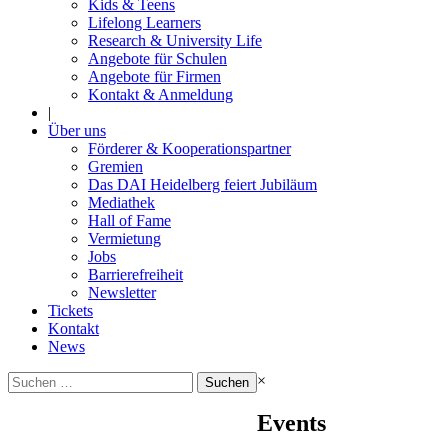
Kids & Teens
Lifelong Learners
Research & University Life
Angebote für Schulen
Angebote für Firmen
Kontakt & Anmeldung
|
Über uns
Förderer & Kooperationspartner
Gremien
Das DAI Heidelberg feiert Jubiläum
Mediathek
Hall of Fame
Vermietung
Jobs
Barrierefreiheit
Newsletter
Tickets
Kontakt
News
Suchen
×
nach:
Events