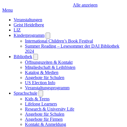
Alle anzeigen
Menu
Veranstaltungen
Geist Heidelberg
LIZ
Kinderprogramm
Open
submenu
International Children’s Book Festival
Summer Reading – Lesesommer der DAI Bibliothek
2024
Bibliothek
Open
submenu
Öffnungszeiten & Kontakt
Mitgliedschaft & Leihfristen
Katalog & Medien
Angebote für Schulen
US Election Info
Veranstaltungsprogramm
Sprachschule
Open
submenu
Kids & Teens
Lifelong Learners
Research & University Life
Angebote für Schulen
Angebote für Firmen
Kontakt & Anmeldung