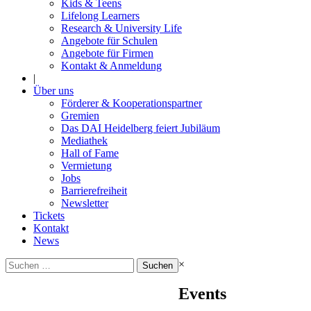
Kids & Teens
Lifelong Learners
Research & University Life
Angebote für Schulen
Angebote für Firmen
Kontakt & Anmeldung
|
Über uns
Förderer & Kooperationspartner
Gremien
Das DAI Heidelberg feiert Jubiläum
Mediathek
Hall of Fame
Vermietung
Jobs
Barrierefreiheit
Newsletter
Tickets
Kontakt
News
Suchen
×
nach:
Events