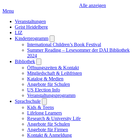
Alle anzeigen
Menu
Veranstaltungen
Geist Heidelberg
LIZ
Kinderprogramm
Open
submenu
International Children’s Book Festival
Summer Reading – Lesesommer der DAI Bibliothek
2024
Bibliothek
Open
submenu
Öffnungszeiten & Kontakt
Mitgliedschaft & Leihfristen
Katalog & Medien
Angebote für Schulen
US Election Info
Veranstaltungsprogramm
Sprachschule
Open
submenu
Kids & Teens
Lifelong Learners
Research & University Life
Angebote für Schulen
Angebote für Firmen
Kontakt & Anmeldung