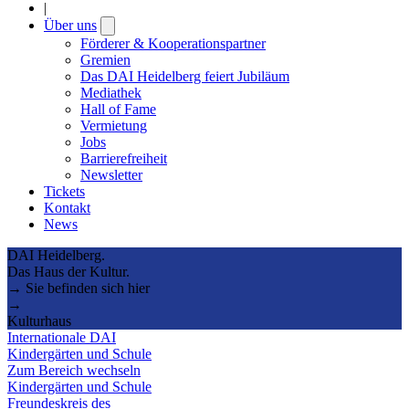
|
Über uns
Open
submenu
Förderer & Kooperationspartner
Gremien
Das DAI Heidelberg feiert Jubiläum
Mediathek
Hall of Fame
Vermietung
Jobs
Barrierefreiheit
Newsletter
Tickets
Kontakt
News
DAI Heidelberg.
Das Haus der Kultur.
→ Sie befinden sich hier
→
Kulturhaus
Internationale DAI
Kindergärten und Schule
Zum Bereich wechseln
Kindergärten und Schule
Freundeskreis des