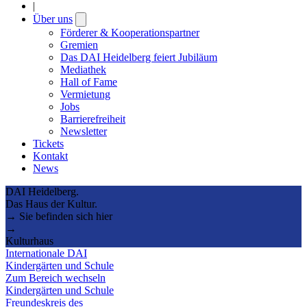
|
Über uns
Open
submenu
Förderer & Kooperationspartner
Gremien
Das DAI Heidelberg feiert Jubiläum
Mediathek
Hall of Fame
Vermietung
Jobs
Barrierefreiheit
Newsletter
Tickets
Kontakt
News
DAI Heidelberg.
Das Haus der Kultur.
→ Sie befinden sich hier
→
Kulturhaus
Internationale DAI
Kindergärten und Schule
Zum Bereich wechseln
Kindergärten und Schule
Freundeskreis des