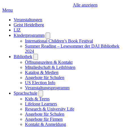
Alle anzeigen
Menu
Veranstaltungen
Geist Heidelberg
LIZ
Kinderprogramm
Open
submenu
International Children’s Book Festival
Summer Reading – Lesesommer der DAI Bibliothek
2024
Bibliothek
Open
submenu
Öffnungszeiten & Kontakt
Mitgliedschaft & Leihfristen
Katalog & Medien
Angebote für Schulen
US Election Info
Veranstaltungsprogramm
Sprachschule
Open
submenu
Kids & Teens
Lifelong Learners
Research & University Life
Angebote für Schulen
Angebote für Firmen
Kontakt & Anmeldung