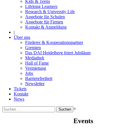
Kids & Teens
Lifelong Learners
Research & University Life
Angebote für Schulen
Angebote für Firmen
Kontakt & Anmeldung
|
Über uns
Förderer & Kooperationspartner
Gremien
Das DAI Heidelberg feiert Jubiläum
Mediathek
Hall of Fame
Vermietung
Jobs
Barrierefreiheit
Newsletter
Tickets
Kontakt
News
Suchen
×
nach:
Events