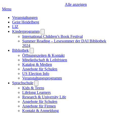
Alle anzeigen
Menu
Veranstaltungen
Geist Heidelberg
LIZ
Kinderprogramm
Open
submenu
International Children’s Book Festival
Summer Reading – Lesesommer der DAI Bibliothek
2024
Bibliothek
Open
submenu
Öffnungszeiten & Kontakt
Mitgliedschaft & Leihfristen
Katalog & Medien
Angebote für Schulen
US Election Info
Veranstaltungsprogramm
Sprachschule
Open
submenu
Kids & Teens
Lifelong Learners
Research & University Life
Angebote für Schulen
Angebote für Firmen
Kontakt & Anmeldung