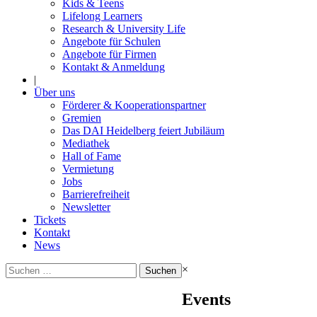
Kids & Teens
Lifelong Learners
Research & University Life
Angebote für Schulen
Angebote für Firmen
Kontakt & Anmeldung
|
Über uns
Förderer & Kooperationspartner
Gremien
Das DAI Heidelberg feiert Jubiläum
Mediathek
Hall of Fame
Vermietung
Jobs
Barrierefreiheit
Newsletter
Tickets
Kontakt
News
Suchen
×
nach:
Events