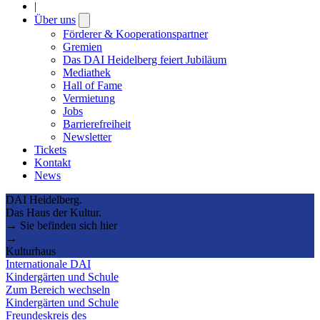
|
Über uns
Open
submenu
Förderer & Kooperationspartner
Gremien
Das DAI Heidelberg feiert Jubiläum
Mediathek
Hall of Fame
Vermietung
Jobs
Barrierefreiheit
Newsletter
Tickets
Kontakt
News
DAI Heidelberg.
Das Haus der Kultur.
→ Sie befinden sich hier
→
Kulturhaus
Internationale DAI
Kindergärten und Schule
Zum Bereich wechseln
Kindergärten und Schule
Freundeskreis des