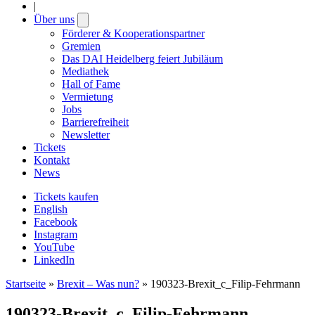
|
Über uns
Open
submenu
Förderer & Kooperationspartner
Gremien
Das DAI Heidelberg feiert Jubiläum
Mediathek
Hall of Fame
Vermietung
Jobs
Barrierefreiheit
Newsletter
Tickets
Kontakt
News
Tickets kaufen
English
Facebook
Instagram
YouTube
LinkedIn
Startseite
»
Brexit – Was nun?
»
190323-Brexit_c_Filip-Fehrmann
190323-Brexit_c_Filip-Fehrmann