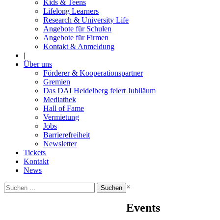
Kids & Teens
Lifelong Learners
Research & University Life
Angebote für Schulen
Angebote für Firmen
Kontakt & Anmeldung
|
Über uns
Förderer & Kooperationspartner
Gremien
Das DAI Heidelberg feiert Jubiläum
Mediathek
Hall of Fame
Vermietung
Jobs
Barrierefreiheit
Newsletter
Tickets
Kontakt
News
Suchen
×
nach:
Events