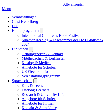
Alle anzeigen
Menu
Veranstaltungen
Geist Heidelberg
LIZ
Kinderprogramm
Open
submenu
International Children’s Book Festival
Summer Reading – Lesesommer der DAI Bibliothek
2024
Bibliothek
Open
submenu
Öffnungszeiten & Kontakt
Mitgliedschaft & Leihfristen
Katalog & Medien
Angebote für Schulen
US Election Info
Veranstaltungsprogramm
Sprachschule
Open
submenu
Kids & Teens
Lifelong Learners
Research & University Life
Angebote für Schulen
Angebote für Firmen
Kontakt & Anmeldung