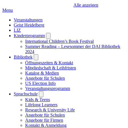
Alle anzeigen
Menu
Veranstaltungen
Geist Heidelberg
LIZ
Kinderprogramm
Open
submenu
International Children’s Book Festival
Summer Reading – Lesesommer der DAI Bibliothek
2024
Bibliothek
Open
submenu
Öffnungszeiten & Kontakt
Mitgliedschaft & Leihfristen
Katalog & Medien
Angebote für Schulen
US Election Info
Veranstaltungsprogramm
Sprachschule
Open
submenu
Kids & Teens
Lifelong Learners
Research & University Life
Angebote für Schulen
Angebote für Firmen
Kontakt & Anmeldung