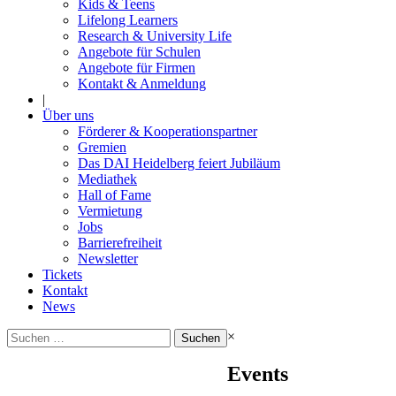
Kids & Teens
Lifelong Learners
Research & University Life
Angebote für Schulen
Angebote für Firmen
Kontakt & Anmeldung
|
Über uns
Förderer & Kooperationspartner
Gremien
Das DAI Heidelberg feiert Jubiläum
Mediathek
Hall of Fame
Vermietung
Jobs
Barrierefreiheit
Newsletter
Tickets
Kontakt
News
Suchen
×
nach:
Events