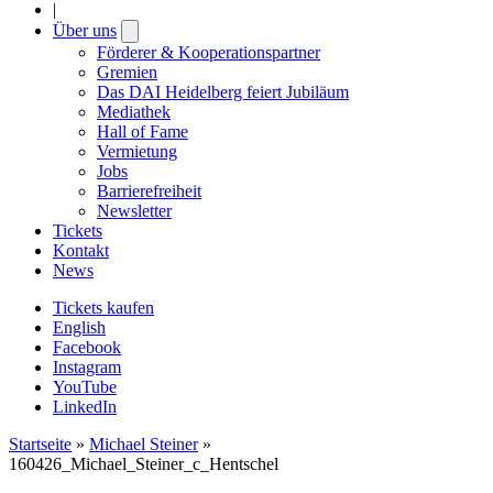
|
Über uns
Open
submenu
Förderer & Kooperationspartner
Gremien
Das DAI Heidelberg feiert Jubiläum
Mediathek
Hall of Fame
Vermietung
Jobs
Barrierefreiheit
Newsletter
Tickets
Kontakt
News
Tickets kaufen
English
Facebook
Instagram
YouTube
LinkedIn
Startseite
»
Michael Steiner
»
160426_Michael_Steiner_c_Hentschel