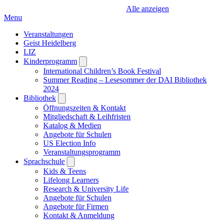
Alle anzeigen
Menu
Veranstaltungen
Geist Heidelberg
LIZ
Kinderprogramm
Open
submenu
International Children’s Book Festival
Summer Reading – Lesesommer der DAI Bibliothek
2024
Bibliothek
Open
submenu
Öffnungszeiten & Kontakt
Mitgliedschaft & Leihfristen
Katalog & Medien
Angebote für Schulen
US Election Info
Veranstaltungsprogramm
Sprachschule
Open
submenu
Kids & Teens
Lifelong Learners
Research & University Life
Angebote für Schulen
Angebote für Firmen
Kontakt & Anmeldung