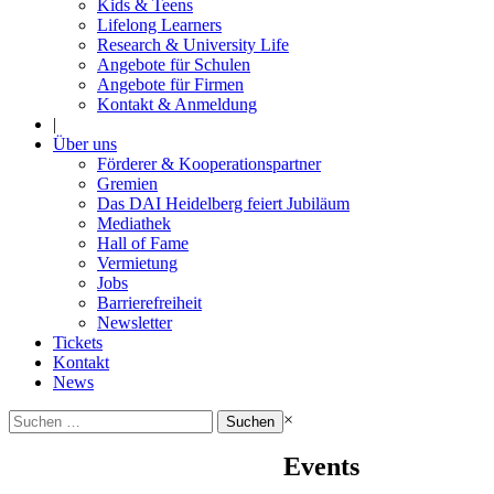
Kids & Teens
Lifelong Learners
Research & University Life
Angebote für Schulen
Angebote für Firmen
Kontakt & Anmeldung
|
Über uns
Förderer & Kooperationspartner
Gremien
Das DAI Heidelberg feiert Jubiläum
Mediathek
Hall of Fame
Vermietung
Jobs
Barrierefreiheit
Newsletter
Tickets
Kontakt
News
Suchen
×
nach:
Events