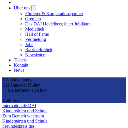
|
Über uns
Open
submenu
Förderer & Kooperationspartner
Gremien
Das DAI Heidelberg feiert Jubiläum
Mediathek
Hall of Fame
Vermietung
Jobs
Barrierefreiheit
Newsletter
Tickets
Kontakt
News
DAI Heidelberg.
Das Haus der Kultur.
→ Sie befinden sich hier
→
Kulturhaus
Internationale DAI
Kindergärten und Schule
Zum Bereich wechseln
Kindergärten und Schule
Freundeskreis des