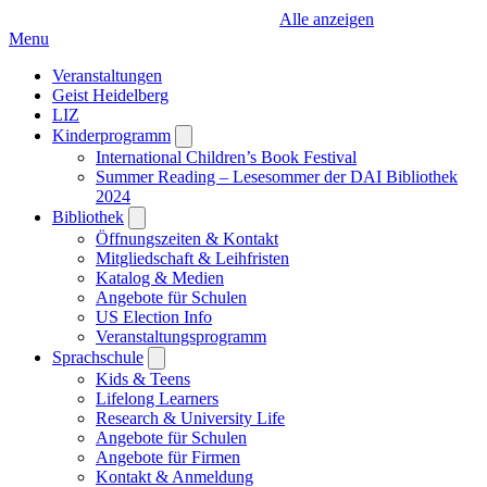
Alle anzeigen
Menu
Veranstaltungen
Geist Heidelberg
LIZ
Kinderprogramm
Open
submenu
International Children’s Book Festival
Summer Reading – Lesesommer der DAI Bibliothek
2024
Bibliothek
Open
submenu
Öffnungszeiten & Kontakt
Mitgliedschaft & Leihfristen
Katalog & Medien
Angebote für Schulen
US Election Info
Veranstaltungsprogramm
Sprachschule
Open
submenu
Kids & Teens
Lifelong Learners
Research & University Life
Angebote für Schulen
Angebote für Firmen
Kontakt & Anmeldung