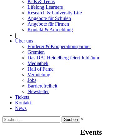
Kids & Teens
Lifelong Learners
Research & University Life
Angebote für Schulen
Angebote für Firmen
Kontakt & Anmeldung
|
Über uns
Förderer & Kooperationspartner
Gremien
Das DAI Heidelberg feiert Jubiläum
Mediathek
Hall of Fame
Vermietung
Jobs
Barrierefreiheit
Newsletter
Tickets
Kontakt
News
Suchen
×
nach:
Events