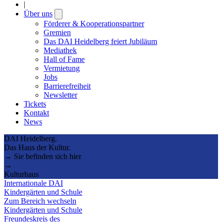
|
Über uns
Open
submenu
Förderer & Kooperationspartner
Gremien
Das DAI Heidelberg feiert Jubiläum
Mediathek
Hall of Fame
Vermietung
Jobs
Barrierefreiheit
Newsletter
Tickets
Kontakt
News
DAI Heidelberg.
Das Haus der Kultur.
→ Sie befinden sich hier
→
Kulturhaus
Internationale DAI
Kindergärten und Schule
Zum Bereich wechseln
Kindergärten und Schule
Freundeskreis des