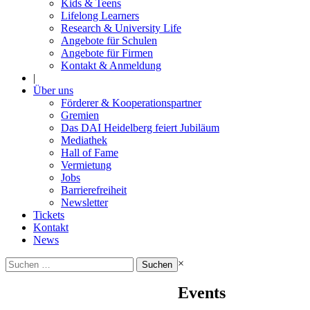
Kids & Teens
Lifelong Learners
Research & University Life
Angebote für Schulen
Angebote für Firmen
Kontakt & Anmeldung
|
Über uns
Förderer & Kooperationspartner
Gremien
Das DAI Heidelberg feiert Jubiläum
Mediathek
Hall of Fame
Vermietung
Jobs
Barrierefreiheit
Newsletter
Tickets
Kontakt
News
Suchen
×
nach:
Events