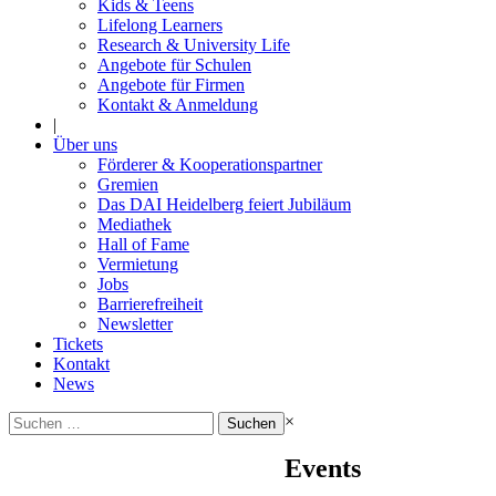
Kids & Teens
Lifelong Learners
Research & University Life
Angebote für Schulen
Angebote für Firmen
Kontakt & Anmeldung
|
Über uns
Förderer & Kooperationspartner
Gremien
Das DAI Heidelberg feiert Jubiläum
Mediathek
Hall of Fame
Vermietung
Jobs
Barrierefreiheit
Newsletter
Tickets
Kontakt
News
Suchen
×
nach:
Events