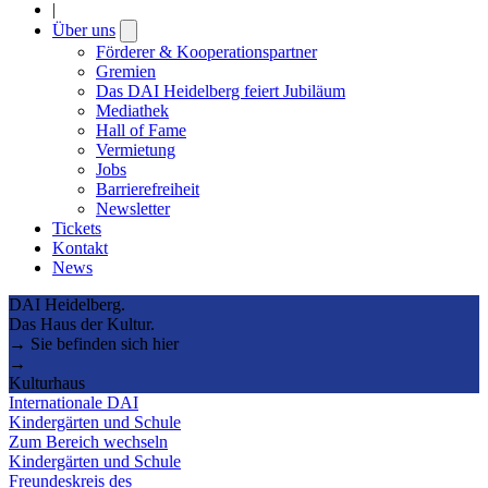
|
Über uns
Open
submenu
Förderer & Kooperationspartner
Gremien
Das DAI Heidelberg feiert Jubiläum
Mediathek
Hall of Fame
Vermietung
Jobs
Barrierefreiheit
Newsletter
Tickets
Kontakt
News
DAI Heidelberg.
Das Haus der Kultur.
→ Sie befinden sich hier
→
Kulturhaus
Internationale DAI
Kindergärten und Schule
Zum Bereich wechseln
Kindergärten und Schule
Freundeskreis des