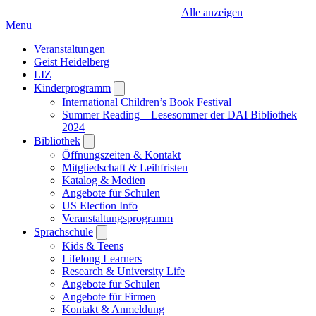
Alle anzeigen
Menu
Veranstaltungen
Geist Heidelberg
LIZ
Kinderprogramm
Open
submenu
International Children’s Book Festival
Summer Reading – Lesesommer der DAI Bibliothek
2024
Bibliothek
Open
submenu
Öffnungszeiten & Kontakt
Mitgliedschaft & Leihfristen
Katalog & Medien
Angebote für Schulen
US Election Info
Veranstaltungsprogramm
Sprachschule
Open
submenu
Kids & Teens
Lifelong Learners
Research & University Life
Angebote für Schulen
Angebote für Firmen
Kontakt & Anmeldung