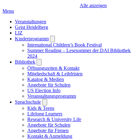
Alle anzeigen
Menu
Veranstaltungen
Geist Heidelberg
LIZ
Kinderprogramm
Open
submenu
International Children’s Book Festival
Summer Reading – Lesesommer der DAI Bibliothek
2024
Bibliothek
Open
submenu
Öffnungszeiten & Kontakt
Mitgliedschaft & Leihfristen
Katalog & Medien
Angebote für Schulen
US Election Info
Veranstaltungsprogramm
Sprachschule
Open
submenu
Kids & Teens
Lifelong Learners
Research & University Life
Angebote für Schulen
Angebote für Firmen
Kontakt & Anmeldung