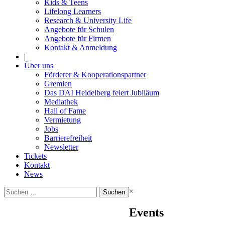
Kids & Teens
Lifelong Learners
Research & University Life
Angebote für Schulen
Angebote für Firmen
Kontakt & Anmeldung
|
Über uns
Förderer & Kooperationspartner
Gremien
Das DAI Heidelberg feiert Jubiläum
Mediathek
Hall of Fame
Vermietung
Jobs
Barrierefreiheit
Newsletter
Tickets
Kontakt
News
Suchen
×
nach:
Events