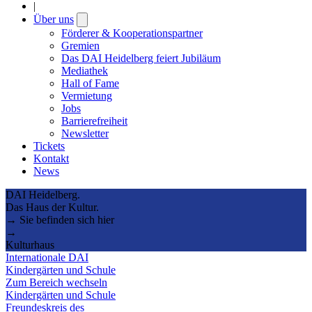
|
Über uns
Open
submenu
Förderer & Kooperationspartner
Gremien
Das DAI Heidelberg feiert Jubiläum
Mediathek
Hall of Fame
Vermietung
Jobs
Barrierefreiheit
Newsletter
Tickets
Kontakt
News
DAI Heidelberg.
Das Haus der Kultur.
→ Sie befinden sich hier
→
Kulturhaus
Internationale DAI
Kindergärten und Schule
Zum Bereich wechseln
Kindergärten und Schule
Freundeskreis des