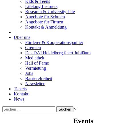
Kids & Teens
Lifelong Learners
Research & University Life
Angebote für Schulen
Angebote für Firmen
Kontakt & Anmeldung
|
Über uns
Förderer & Kooperationspartner
Gremien
Das DAI Heidelberg feiert Jubiläum
Mediathek
Hall of Fame
Vermietung
Jobs
Barrierefreiheit
Newsletter
Tickets
Kontakt
News
Suchen
×
nach:
Events