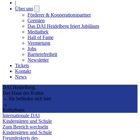
|
Über uns
Open
submenu
Förderer & Kooperationspartner
Gremien
Das DAI Heidelberg feiert Jubiläum
Mediathek
Hall of Fame
Vermietung
Jobs
Barrierefreiheit
Newsletter
Tickets
Kontakt
News
DAI Heidelberg.
Das Haus der Kultur.
→ Sie befinden sich hier
→
Kulturhaus
Internationale DAI
Kindergärten und Schule
Zum Bereich wechseln
Kindergärten und Schule
Freundeskreis des