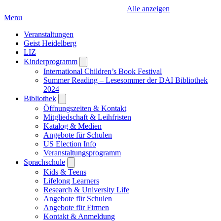
Alle anzeigen
Menu
Veranstaltungen
Geist Heidelberg
LIZ
Kinderprogramm
Open
submenu
International Children’s Book Festival
Summer Reading – Lesesommer der DAI Bibliothek
2024
Bibliothek
Open
submenu
Öffnungszeiten & Kontakt
Mitgliedschaft & Leihfristen
Katalog & Medien
Angebote für Schulen
US Election Info
Veranstaltungsprogramm
Sprachschule
Open
submenu
Kids & Teens
Lifelong Learners
Research & University Life
Angebote für Schulen
Angebote für Firmen
Kontakt & Anmeldung