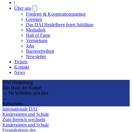
|
Über uns
Open
submenu
Förderer & Kooperationspartner
Gremien
Das DAI Heidelberg feiert Jubiläum
Mediathek
Hall of Fame
Vermietung
Jobs
Barrierefreiheit
Newsletter
Tickets
Kontakt
News
DAI Heidelberg.
Das Haus der Kultur.
→ Sie befinden sich hier
→
Kulturhaus
Internationale DAI
Kindergärten und Schule
Zum Bereich wechseln
Kindergärten und Schule
Freundeskreis des