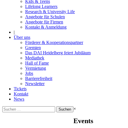
Kids & Teens
Lifelong Learners
Research & University Life
Angebote für Schulen
Angebote für Firmen
Kontakt & Anmeldung
|
Über uns
Förderer & Kooperationspartner
Gremien
Das DAI Heidelberg feiert Jubiläum
Mediathek
Hall of Fame
Vermietung
Jobs
Barrierefreiheit
Newsletter
Tickets
Kontakt
News
Suchen
×
nach:
Events