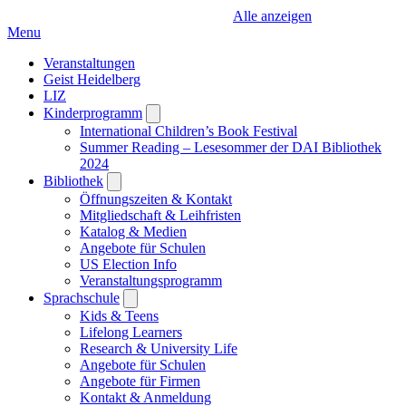
Alle anzeigen
Menu
Veranstaltungen
Geist Heidelberg
LIZ
Kinderprogramm
Open
submenu
International Children’s Book Festival
Summer Reading – Lesesommer der DAI Bibliothek
2024
Bibliothek
Open
submenu
Öffnungszeiten & Kontakt
Mitgliedschaft & Leihfristen
Katalog & Medien
Angebote für Schulen
US Election Info
Veranstaltungsprogramm
Sprachschule
Open
submenu
Kids & Teens
Lifelong Learners
Research & University Life
Angebote für Schulen
Angebote für Firmen
Kontakt & Anmeldung