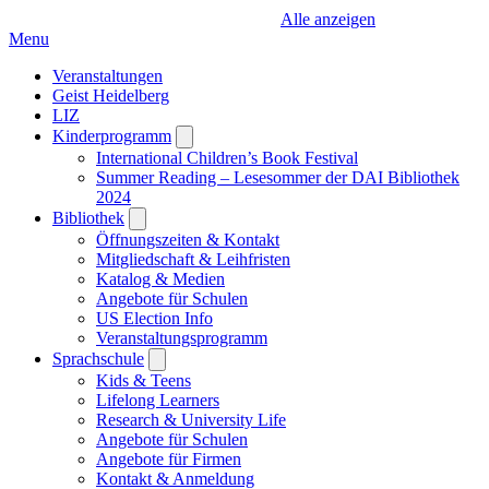
Alle anzeigen
Menu
Veranstaltungen
Geist Heidelberg
LIZ
Kinderprogramm
Open
submenu
International Children’s Book Festival
Summer Reading – Lesesommer der DAI Bibliothek
2024
Bibliothek
Open
submenu
Öffnungszeiten & Kontakt
Mitgliedschaft & Leihfristen
Katalog & Medien
Angebote für Schulen
US Election Info
Veranstaltungsprogramm
Sprachschule
Open
submenu
Kids & Teens
Lifelong Learners
Research & University Life
Angebote für Schulen
Angebote für Firmen
Kontakt & Anmeldung