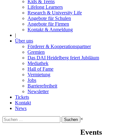
Kids & Teens
Lifelong Learners
Research & University Life
Angebote für Schulen
Angebote für Firmen
Kontakt & Anmeldung
|
Über uns
Förderer & Kooperationspartner
Gremien
Das DAI Heidelberg feiert Jubiläum
Mediathek
Hall of Fame
Vermietung
Jobs
Barrierefreiheit
Newsletter
Tickets
Kontakt
News
Suchen
×
nach:
Events