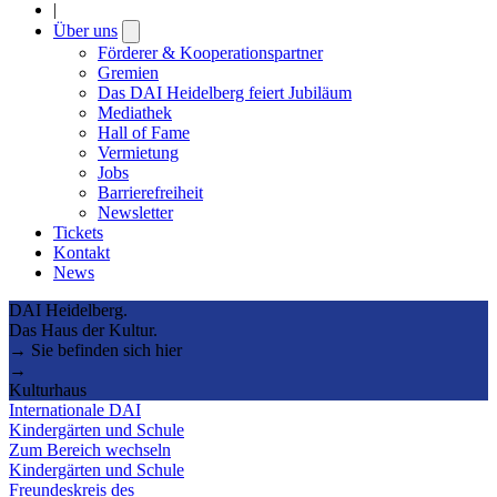
|
Über uns
Open
submenu
Förderer & Kooperationspartner
Gremien
Das DAI Heidelberg feiert Jubiläum
Mediathek
Hall of Fame
Vermietung
Jobs
Barrierefreiheit
Newsletter
Tickets
Kontakt
News
DAI Heidelberg.
Das Haus der Kultur.
→ Sie befinden sich hier
→
Kulturhaus
Internationale DAI
Kindergärten und Schule
Zum Bereich wechseln
Kindergärten und Schule
Freundeskreis des