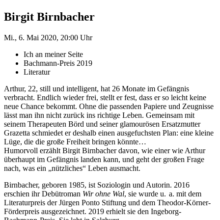
Birgit Birnbacher
Mi., 6. Mai 2020, 20:00 Uhr
Ich an meiner Seite
Bachmann-Preis 2019
Literatur
Arthur, 22, still und intelligent, hat 26 Monate im Gefängnis
verbracht. Endlich wieder frei, stellt er fest, dass er so leicht keine
neue Chance bekommt. Ohne die passenden Papiere und Zeugnisse
lässt man ihn nicht zurück ins richtige Leben. Gemeinsam mit
seinem Therapeuten Börd und seiner glamourösen Ersatzmutter
Grazetta schmiedet er deshalb einen ausgefuchsten Plan: eine kleine
Lüge, die die große Freiheit bringen könnte…
Humorvoll erzählt Birgit Birnbacher davon, wie einer wie Arthur
überhaupt im Gefängnis landen kann, und geht der großen Frage
nach, was ein „nützliches“ Leben ausmacht.
Birnbacher, geboren 1985, ist Soziologin und Autorin. 2016
erschien ihr Debütroman
Wir ohne Wal
, sie wurde u. a. mit dem
Literaturpreis der Jürgen Ponto Stiftung und dem Theodor-Körner-
Förderpreis ausgezeichnet. 2019 erhielt sie den Ingeborg-