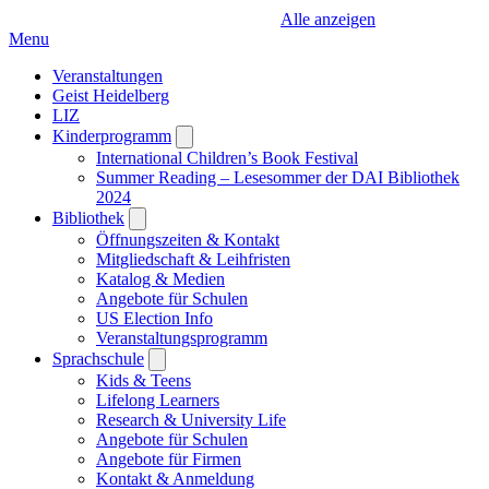
Alle anzeigen
Menu
Veranstaltungen
Geist Heidelberg
LIZ
Kinderprogramm
Open
submenu
International Children’s Book Festival
Summer Reading – Lesesommer der DAI Bibliothek
2024
Bibliothek
Open
submenu
Öffnungszeiten & Kontakt
Mitgliedschaft & Leihfristen
Katalog & Medien
Angebote für Schulen
US Election Info
Veranstaltungsprogramm
Sprachschule
Open
submenu
Kids & Teens
Lifelong Learners
Research & University Life
Angebote für Schulen
Angebote für Firmen
Kontakt & Anmeldung