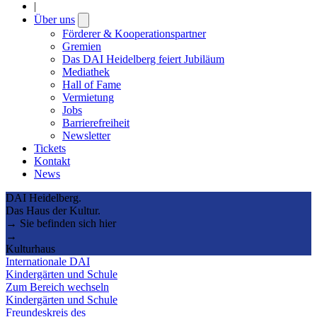
|
Über uns
Open
submenu
Förderer & Kooperationspartner
Gremien
Das DAI Heidelberg feiert Jubiläum
Mediathek
Hall of Fame
Vermietung
Jobs
Barrierefreiheit
Newsletter
Tickets
Kontakt
News
DAI Heidelberg.
Das Haus der Kultur.
→ Sie befinden sich hier
→
Kulturhaus
Internationale DAI
Kindergärten und Schule
Zum Bereich wechseln
Kindergärten und Schule
Freundeskreis des