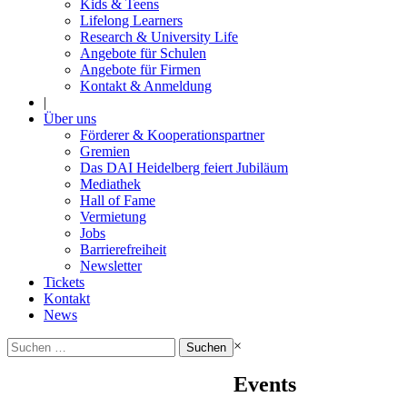
Kids & Teens
Lifelong Learners
Research & University Life
Angebote für Schulen
Angebote für Firmen
Kontakt & Anmeldung
|
Über uns
Förderer & Kooperationspartner
Gremien
Das DAI Heidelberg feiert Jubiläum
Mediathek
Hall of Fame
Vermietung
Jobs
Barrierefreiheit
Newsletter
Tickets
Kontakt
News
Suchen
×
nach:
Events