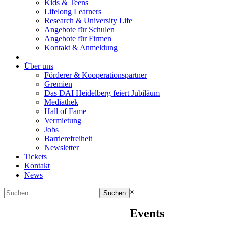
Kids & Teens
Lifelong Learners
Research & University Life
Angebote für Schulen
Angebote für Firmen
Kontakt & Anmeldung
|
Über uns
Förderer & Kooperationspartner
Gremien
Das DAI Heidelberg feiert Jubiläum
Mediathek
Hall of Fame
Vermietung
Jobs
Barrierefreiheit
Newsletter
Tickets
Kontakt
News
Suchen
×
nach:
Events