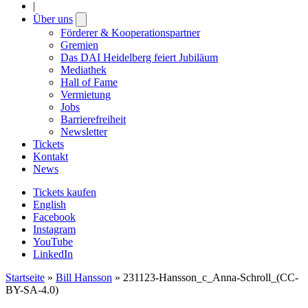
|
Über uns
Open
submenu
Förderer & Kooperationspartner
Gremien
Das DAI Heidelberg feiert Jubiläum
Mediathek
Hall of Fame
Vermietung
Jobs
Barrierefreiheit
Newsletter
Tickets
Kontakt
News
Tickets kaufen
English
Facebook
Instagram
YouTube
LinkedIn
Startseite
»
Bill Hansson
»
231123-Hansson_c_Anna-Schroll_(CC-
BY-SA-4.0)