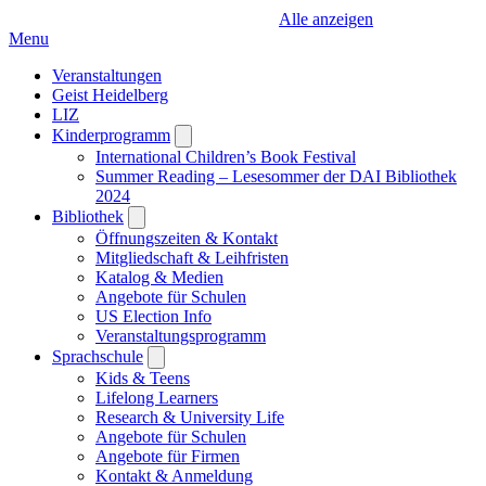
Alle anzeigen
Menu
Veranstaltungen
Geist Heidelberg
LIZ
Kinderprogramm
Open
submenu
International Children’s Book Festival
Summer Reading – Lesesommer der DAI Bibliothek
2024
Bibliothek
Open
submenu
Öffnungszeiten & Kontakt
Mitgliedschaft & Leihfristen
Katalog & Medien
Angebote für Schulen
US Election Info
Veranstaltungsprogramm
Sprachschule
Open
submenu
Kids & Teens
Lifelong Learners
Research & University Life
Angebote für Schulen
Angebote für Firmen
Kontakt & Anmeldung