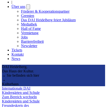
|
Über uns
Open
submenu
Förderer & Kooperationspartner
Gremien
Das DAI Heidelberg feiert Jubiläum
Mediathek
Hall of Fame
Vermietung
Jobs
Barrierefreiheit
Newsletter
Tickets
Kontakt
News
DAI Heidelberg.
Das Haus der Kultur.
→ Sie befinden sich hier
→
Kulturhaus
Internationale DAI
Kindergärten und Schule
Zum Bereich wechseln
Kindergärten und Schule
Freundeskreis des