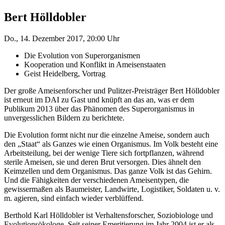
Bert Hölldobler
Do., 14. Dezember 2017, 20:00 Uhr
Die Evolution von Superorganismen
Kooperation und Konflikt in Ameisenstaaten
Geist Heidelberg, Vortrag
Der große Ameisenforscher und Pulitzer-Preisträger Bert Hölldobler
ist erneut im DAI zu Gast und knüpft an das an, was er dem
Publikum 2013 über das Phänomen des Superorganismus in
unvergesslichen Bildern zu berichtete.
Die Evolution formt nicht nur die einzelne Ameise, sondern auch
den „Staat“ als Ganzes wie einen Organismus. Im Volk besteht eine
Arbeitsteilung, bei der wenige Tiere sich fortpflanzen, während
sterile Ameisen, sie und deren Brut versorgen. Dies ähnelt den
Keimzellen und dem Organismus. Das ganze Volk ist das Gehirn.
Und die Fähigkeiten der verschiedenen Ameisentypen, die
gewissermaßen als Baumeister, Landwirte, Logistiker, Soldaten u. v.
m. agieren, sind einfach wieder verblüffend.
Berthold Karl Hölldobler ist Verhaltensforscher, Soziobiologe und
Evolutionsökologe. Seit seiner Emeritierung im Jahr 2004 ist er als