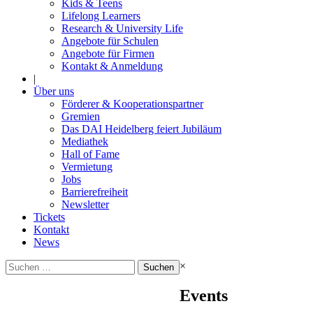
Kids & Teens
Lifelong Learners
Research & University Life
Angebote für Schulen
Angebote für Firmen
Kontakt & Anmeldung
|
Über uns
Förderer & Kooperationspartner
Gremien
Das DAI Heidelberg feiert Jubiläum
Mediathek
Hall of Fame
Vermietung
Jobs
Barrierefreiheit
Newsletter
Tickets
Kontakt
News
Suchen
×
nach:
Events