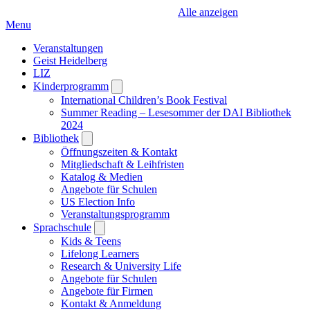
Alle anzeigen
Menu
Veranstaltungen
Geist Heidelberg
LIZ
Kinderprogramm
Open
submenu
International Children’s Book Festival
Summer Reading – Lesesommer der DAI Bibliothek
2024
Bibliothek
Open
submenu
Öffnungszeiten & Kontakt
Mitgliedschaft & Leihfristen
Katalog & Medien
Angebote für Schulen
US Election Info
Veranstaltungsprogramm
Sprachschule
Open
submenu
Kids & Teens
Lifelong Learners
Research & University Life
Angebote für Schulen
Angebote für Firmen
Kontakt & Anmeldung